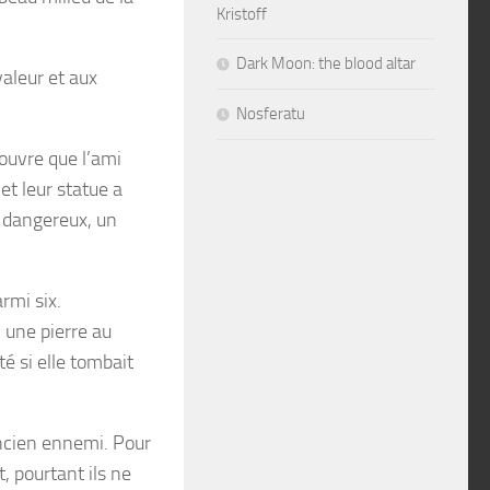
Kristoff
Dark Moon: the blood altar
valeur et aux
Nosferatu
ouvre que l’ami
et leur statue a
 dangereux, un
rmi six.
 une pierre au
é si elle tombait
ancien ennemi. Pour
, pourtant ils ne