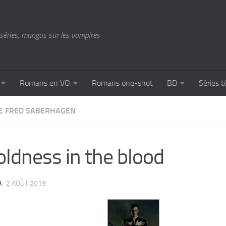
séries, mangas sur les vampires
Romans en VO
Romans one-shot
BD
Séries t
DE FRED SABERHAGEN
oldness in the blood
A
·
2 AOÛT 2019