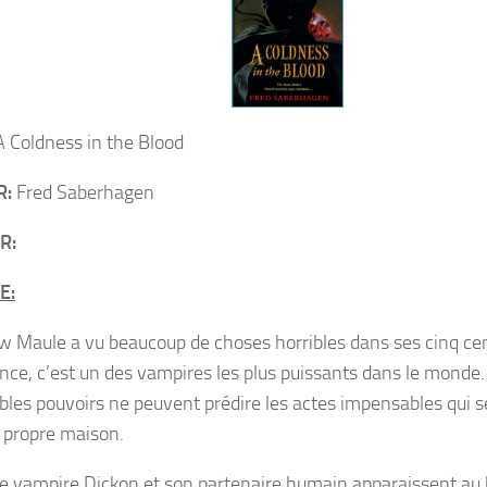
 Coldness in the Blood
R:
Fred Saberhagen
R:
E:
 Maule a vu beaucoup de choses horribles dans ses cinq ce
ence, c’est un des vampires les plus puissants dans le mond
bles pouvoirs ne peuvent prédire les actes impensables qui s
 propre maison.
e vampire Dickon et son partenaire humain apparaissent au b