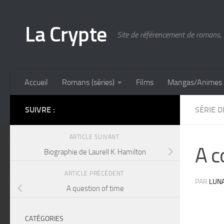
Skip to content
La Crypte
Site de référencement de romans, 
Accueil
Romans (séries)
Films
Mangas/Animes
SUIVRE :
SÉRIE 
ARTICLE SUIVANT
A c
Biographie de Laurell K. Hamilton
ARTICLE PRÉCÉDENT
PAR
LUN
A question of time
CATÉGORIES