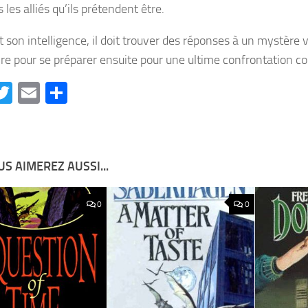
 les alliés qu’ils prétendent être.
t son intelligence, il doit trouver des réponses à un mystère 
ire pour se préparer ensuite pour une ultime confrontation co
acebook
Twitter
Email
Partager
S AIMEREZ AUSSI...
0
0