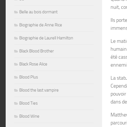
nuit, c
Belle au bois dormant
Ils por
Biographie de Anne Rice
immense
Biographie de Laurell Hamilton
Le mati
humain 
Black Blood Brother
été cas
Black Rose Alice
ennemi 
Blood Plus
La statu
Cependa
Blood the last vampire
pouvoir
dans de
Blood Ties
Matthew
Blood Wine
parcour