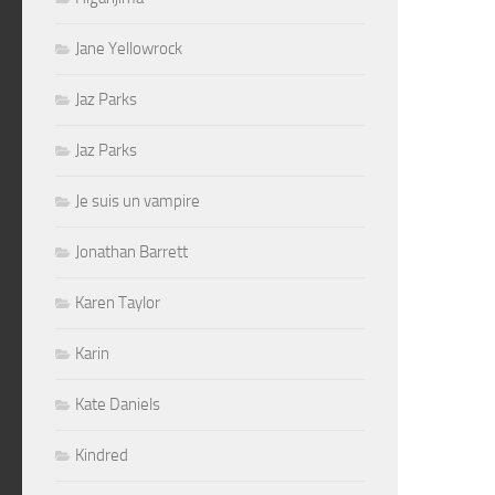
Jane Yellowrock
Jaz Parks
Jaz Parks
Je suis un vampire
Jonathan Barrett
Karen Taylor
Karin
Kate Daniels
Kindred