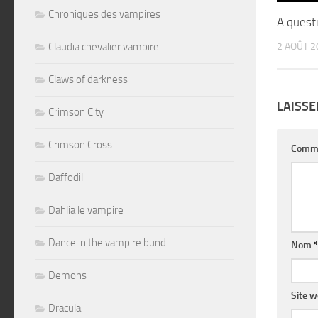
Chroniques des vampires
A quest
Claudia chevalier vampire
2 AOÛT 2
Claws of darkness
LAISS
Crimson City
Crimson Cross
Comm
Daffodil
Dahlia le vampire
Dance in the vampire bund
Nom
*
Demons
Site 
Dracula