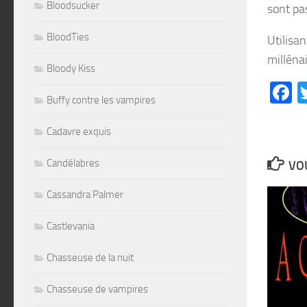
Bloodsucker
sont pas
BloodTies
Utilisan
milléna
Bloody Kiss
F
Buffy contre les vampires
Cadavre exquis
Candélabres
VOU
Cassandra Palmer
Castlevania
Chasseuse de la nuit
Chasseuse de vampires