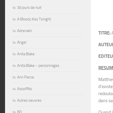
30 jours de nuit
A Bloody Kiss Tonight
Adrenalin
TITRE:
A
Angel
AUTEU
Anita Blake
EDITEU
Anita Blake – personnages
RESUM
Ann Pierce
Matthew
d’exist
Assoiffés
redouta
dans sa
Autres oeuvres
Quand l
BD