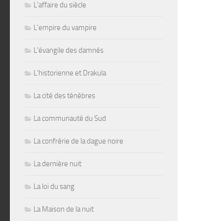
L'affaire du siècle
L'empire du vampire
L'évangile des damnés
L'historienne et Drakula
La cité des ténèbres
La communauté du Sud
La confrérie de la dague noire
La dernière nuit
La loi du sang
La Maison de la nuit