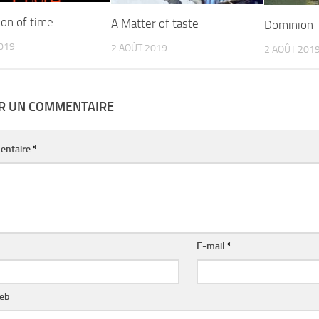
ion of time
A Matter of taste
Dominion
019
2 AOÛT 2019
2 AOÛT 201
ER UN COMMENTAIRE
entaire
*
E-mail
*
web