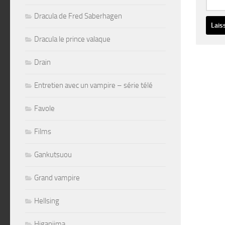
Dracula de Fred Saberhagen
Dracula le prince valaque
Altern
Drain
Entretien avec un vampire – série télé
Favole
Films
Gankutsuou
Grand vampire
Hellsing
Higanjima