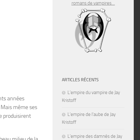
romans de vampires…
ARTICLES RÉCENTS
L’empire du vampire de Jay
nts années
Kristoff
e. Mais même ses
L’empire de l’aube de Jay
e produisirent
Kristoff
L’empire des damnés de Jay
eau milieu de la