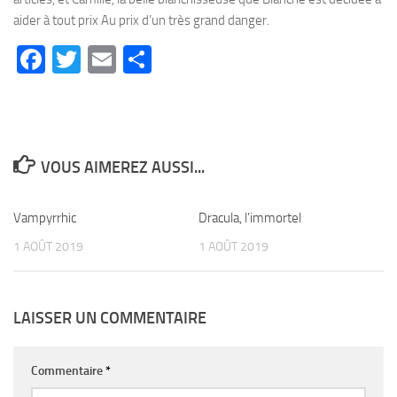
aider à tout prix Au prix d’un très grand danger.
Facebook
Twitter
Email
Partager
VOUS AIMEREZ AUSSI...
Vampyrrhic
0
Dracula, l’immortel
0
1 AOÛT 2019
1 AOÛT 2019
LAISSER UN COMMENTAIRE
Commentaire
*