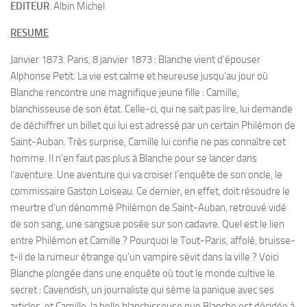
EDITEUR
: Albin Michel
RESUME
Janvier 1873. Paris, 8 janvier 1873 : Blanche vient d’épouser
Alphonse Petit. La vie est calme et heureuse jusqu’au jour où
Blanche rencontre une magnifique jeune fille : Camille,
blanchisseuse de son état. Celle-ci, qui ne sait pas lire, lui demande
de déchiffrer un billet qui lui est adressé par un certain Philémon de
Saint-Auban. Très surprise, Camille lui confie ne pas connaître cet
homme. Il n’en faut pas plus à Blanche pour se lancer dans
l’aventure. Une aventure qui va croiser l’enquête de son oncle, le
commissaire Gaston Loiseau. Ce dernier, en effet, doit résoudre le
meurtre d’un dénommé Philémon de Saint-Auban, retrouvé vidé
de son sang, une sangsue posée sur son cadavre. Quel est le lien
entre Philémon et Camille ? Pourquoi le Tout-Paris, affolé, bruisse-
t-il de la rumeur étrange qu’un vampire sévit dans la ville ? Voici
Blanche plongée dans une enquête où tout le monde cultive le
secret : Cavendish, un journaliste qui sème la panique avec ses
articles, et Camille, la belle blanchisseuse que Blanche est décidée à