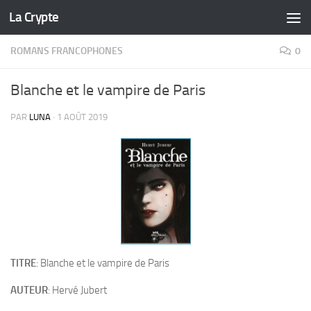
La Crypte
Skip to content
ROMANS FRANCOPHONES
0
Blanche et le vampire de Paris
PAR
LUNA
·
1 AOÛT 2019
TITRE
: Blanche et le vampire de Paris
AUTEUR
: Hervé Jubert