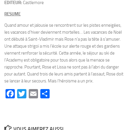
EDITEUR:
Castlemore
RESUME
Quand amour et jalousie se rencontrent sur les pistes enneigées,
les vacances d’hiver deviennent mortelles… Les vacances de Noël
ont débuté à Saint-Vladimir mais Rose n’a pas la tête à s’amuser.
Une attaque strigoï a mis l’école sur alerte rouge et des gardiens
viennent renforcer la sécurité. Cette année, le séjour au ski de
l’Academy est obligatoire pour tous alors que la menace se
rapproche. Pourtant, Rose et Lissa ne sont pas à l’abri du danger
pour autant. Quand trois de leurs amis partent à l’assaut, Rose doit
se lancer à leur secours. Mais l’héroïsme a un prix.
Facebook
Twitter
Email
Partager
VOUS AIMEREZ AUSSI...