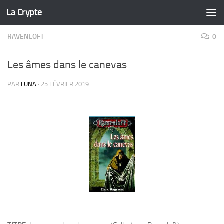
La Crypte
Skip to content
RAVENLOFT
0
Les âmes dans le canevas
PAR
LUNA
·
25 FÉVRIER 2019