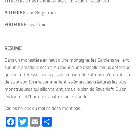
TITRE:
Les ames dans le canevas (Collection : Ravenloft)
AUTEUR:
Elaine Bergstrom
EDITEUR:
Fleuve Noir
RESUME
Dans un monastère en haut d’une montagne, les Gardiens veillent
sur un dramatique secret. Au coeur d’une chapelle mieux défendue
qu’une forteresse, une tapisserie ensorcelée attend qu’on la délivre
de sa prison. En elle sommeillent les âmes des créatures les plus
monstrueuses qui sillonnèrent jamais le plan de Ravenloft. Qu’on
les libère, et l’horreur s’abattra sur le monde.
Car les hordes du mal ne désarment pas..
Facebook
Twitter
Email
Partager