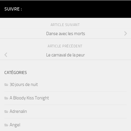
SUIVRE :
ARTICLE SUIVANT
Danse avec les morts
ARTICLE PRÉCÉDENT
Le carnaval de la peur
CATÉGORIES
30 jours de nuit
A Bloody Kiss Tonight
Adrenalin
Angel