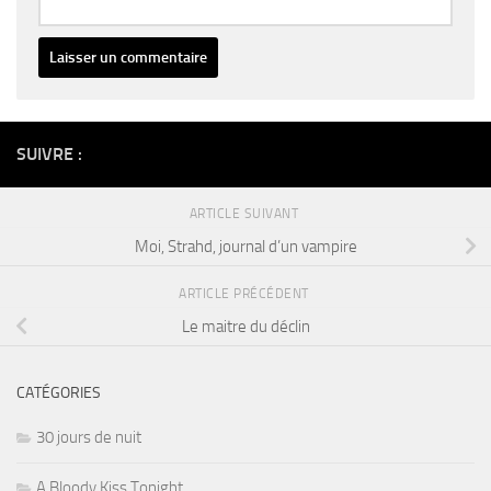
Alternative:
SUIVRE :
ARTICLE SUIVANT
Moi, Strahd, journal d’un vampire
ARTICLE PRÉCÉDENT
Le maitre du déclin
CATÉGORIES
30 jours de nuit
A Bloody Kiss Tonight