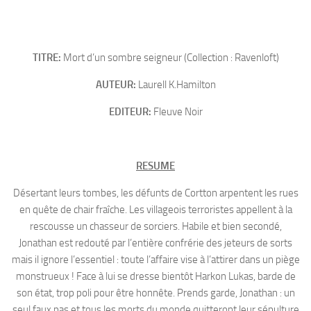
TITRE:
Mort d’un sombre seigneur (Collection : Ravenloft)
AUTEUR:
Laurell K.Hamilton
EDITEUR:
Fleuve Noir
RESUME
Désertant leurs tombes, les défunts de Cortton arpentent les rues
en quête de chair fraîche. Les villageois terroristes appellent à la
rescousse un chasseur de sorciers. Habile et bien secondé,
Jonathan est redouté par l’entière confrérie des jeteurs de sorts
mais il ignore l’essentiel : toute l’affaire vise à l’attirer dans un piège
monstrueux ! Face à lui se dresse bientôt Harkon Lukas, barde de
son état, trop poli pour être honnête. Prends garde, Jonathan : un
seul faux pas et tous les morts du monde quitteront leur sépulture