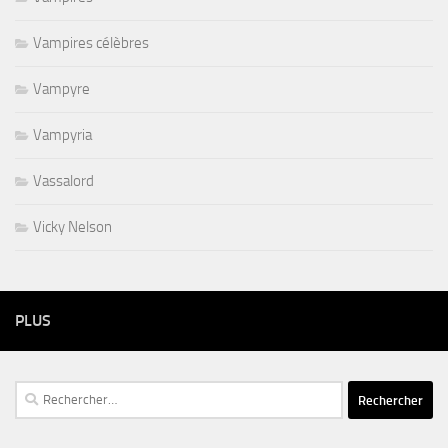
Vampires célèbres
Vampyre
Vampyria
Vassalord
Vicky Nelson
PLUS
Rechercher :