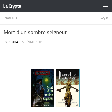
La Crypte
Skip to content
RAVENLOFT
0
Mort d’un sombre seigneur
PAR
LUNA
·
25 FÉVRIER 2019