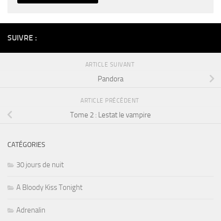
Alternative:
SUIVRE :
ARTICLE SUIVANT
Pandora
ARTICLE PRÉCÉDENT
Tome 2 : Lestat le vampire
CATÉGORIES
30 jours de nuit
A Bloody Kiss Tonight
Adrenalin