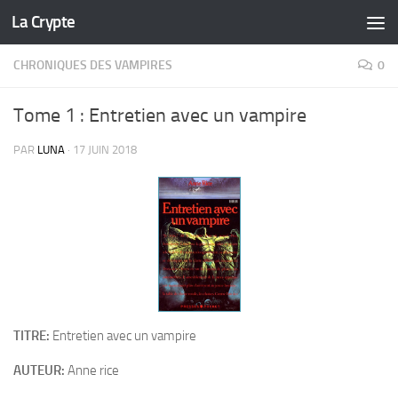
La Crypte
Skip to content
CHRONIQUES DES VAMPIRES
0
Tome 1 : Entretien avec un vampire
PAR
LUNA
·
17 JUIN 2018
TITRE:
Entretien avec un vampire
AUTEUR:
Anne rice