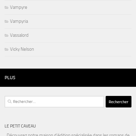
Vampyre
Vampyria
Vassalord
Vicky Nelson
PLUS
Rechercher :
LE PETIT CAVEAU
Découvrez notre maison d’édition spécialisée dans les romans de