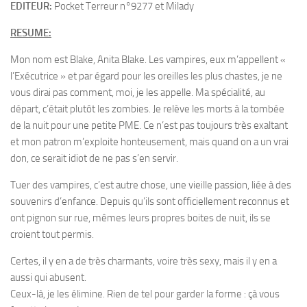
EDITEUR:
Pocket Terreur n°9277 et Milady
RESUME:
Mon nom est Blake, Anita Blake. Les vampires, eux m’appellent «
l’Exécutrice » et par égard pour les oreilles les plus chastes, je ne
vous dirai pas comment, moi, je les appelle. Ma spécialité, au
départ, c’était plutôt les zombies. Je relève les morts à la tombée
de la nuit pour une petite PME. Ce n’est pas toujours très exaltant
et mon patron m’exploite honteusement, mais quand on a un vrai
don, ce serait idiot de ne pas s’en servir.
Tuer des vampires, c’est autre chose, une vieille passion, liée à des
souvenirs d’enfance. Depuis qu’ils sont officiellement reconnus et
ont pignon sur rue, mêmes leurs propres boites de nuit, ils se
croient tout permis.
Certes, il y en a de très charmants, voire très sexy, mais il y en a
aussi qui abusent.
Ceux-là, je les élimine. Rien de tel pour garder la forme : çà vous