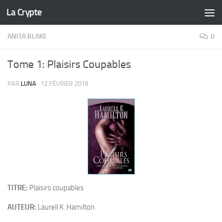
La Crypte
Skip to content
ANITA BLAKE
0
Tome 1: Plaisirs Coupables
PAR
LUNA
·
12 FÉVRIER 2018
TITRE:
Plaisirs coupables
AUTEUR:
Laurell K. Hamilton