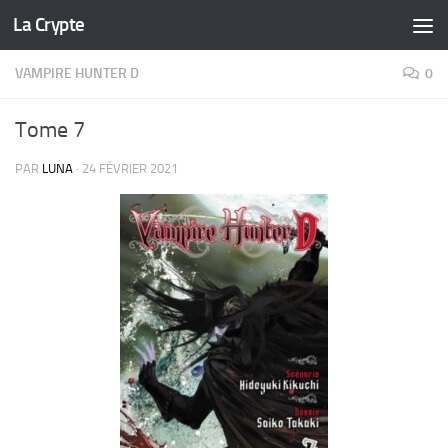
La Crypte
Skip to content
VAMPIRE HUNTER D
0
Tome 7
PAR
LUNA
·
24 FÉVRIER 2021