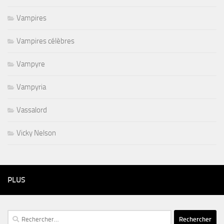
Vampires
Vampires célèbres
Vampyre
Vampyria
Vassalord
Vicky Nelson
PLUS
Rechercher :