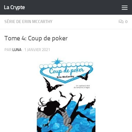
La Crypte
Skip to content
SÉRIE DE ERIN MCCARTHY
0
Tome 4: Coup de poker
PAR
LUNA
·
1 JANVIER 2021