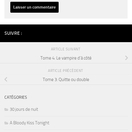
Alternative:
SUIVRE :
ARTICLE SUIVANT
Tome 4: Le vampire d’à côté
ARTICLE PRÉCÉDENT
Tome 3: Quitte ou double
CATÉGORIES
30 jours de nuit
A Bloody Kiss Tonight