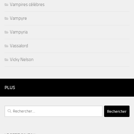
Vampires célèbres
Vampyre
Vampyria
Vassalord
Vicky Nelson
PLUS
Rechercher :