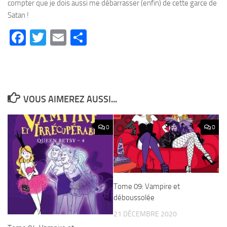
compter que je dois aussi me débarrasser (enfin) de cette garce de
Satan !
Facebook
Twitter
Email
Partager
VOUS AIMEREZ AUSSI...
0
0
Tome 09: Vampire et
déboussolée
21 DÉCEMBRE 2020