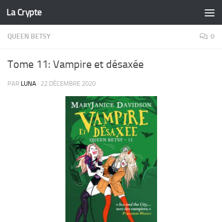
La Crypte
Skip to content
QUEEN BETSY
0
Tome 11: Vampire et désaxée
PAR
LUNA
·
22 DÉCEMBRE 2020