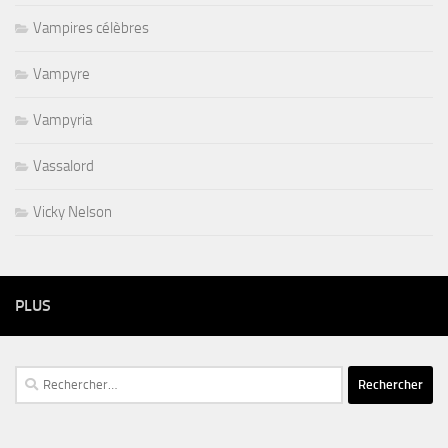
Vampires célèbres
Vampyre
Vampyria
Vassalord
Vicky Nelson
PLUS
Rechercher :