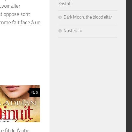
Kristoff
voir aller
ut oppose sont
Dark Moon: the blood altar
femme fait face à un
Nosferatu
0
e fil de l’aube