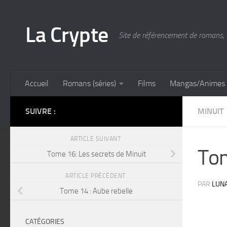
Skip to content
La Crypte
Site de référencement de romans, 
Accueil
Romans (séries)
Films
Mangas/Animes
SUIVRE :
MINUIT
ARTICLE SUIVANT
Tom
Tome 16: Les secrets de Minuit
ARTICLE PRÉCÉDENT
PAR
LUN
Tome 14 : Aube rebelle
CATÉGORIES