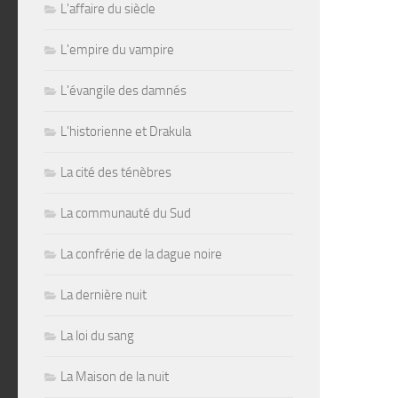
L'affaire du siècle
L'empire du vampire
L'évangile des damnés
L'historienne et Drakula
La cité des ténèbres
La communauté du Sud
La confrérie de la dague noire
La dernière nuit
La loi du sang
La Maison de la nuit