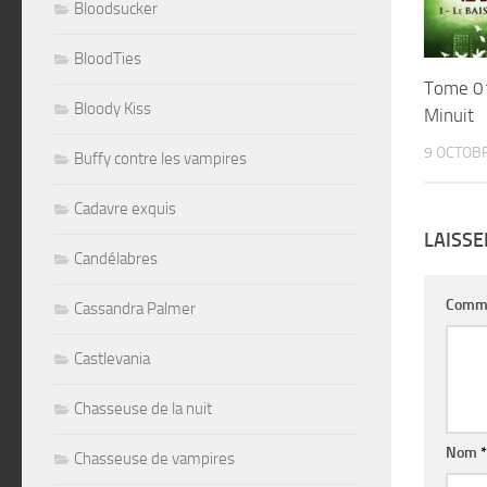
Bloodsucker
BloodTies
Tome 01
Bloody Kiss
Minuit
9 OCTOB
Buffy contre les vampires
Cadavre exquis
LAISS
Candélabres
Comm
Cassandra Palmer
Castlevania
Chasseuse de la nuit
Nom
*
Chasseuse de vampires