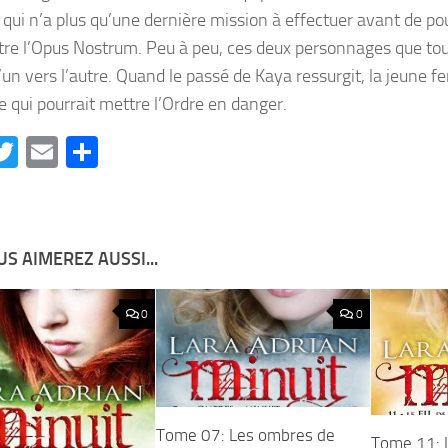
 qui n’a plus qu’une dernière mission à effectuer avant de pou
re l’Opus Nostrum. Peu à peu, ces deux personnages que to
l’un vers l’autre. Quand le passé de Kaya ressurgit, la jeune 
 qui pourrait mettre l’Ordre en danger.
acebook
Twitter
Email
Partager
S AIMEREZ AUSSI...
0
0
Tome 07: Les ombres de
Tome 11: L