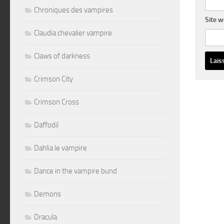
Chroniques des vampires
Site 
Claudia chevalier vampire
Claws of darkness
Altern
Crimson City
Crimson Cross
Daffodil
Dahlia le vampire
Dance in the vampire bund
Demons
Dracula