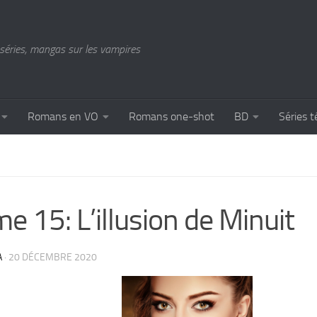
séries, mangas sur les vampires
Romans en VO
Romans one-shot
BD
Séries t
e 15: L’illusion de Minuit
A
·
20 DÉCEMBRE 2020