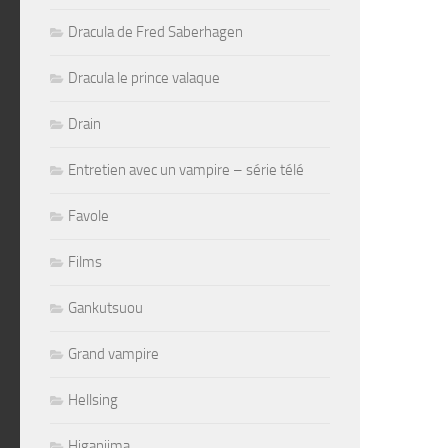
Dracula de Fred Saberhagen
Dracula le prince valaque
Drain
Entretien avec un vampire – série télé
Favole
Films
Gankutsuou
Grand vampire
Hellsing
Higanjima