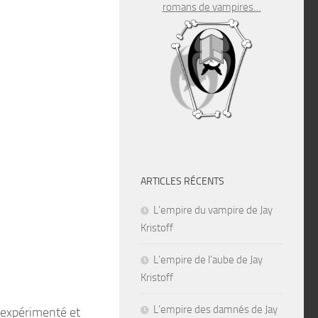
romans de vampires…
ARTICLES RÉCENTS
L’empire du vampire de Jay
Kristoff
L’empire de l’aube de Jay
Kristoff
L’empire des damnés de Jay
e expérimenté et