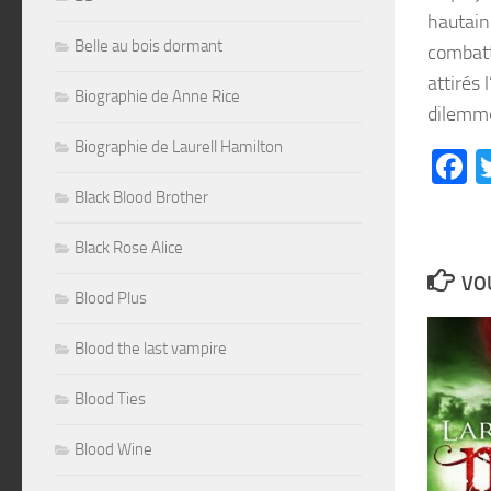
hautain
Belle au bois dormant
combatt
attirés 
Biographie de Anne Rice
dilemme
Biographie de Laurell Hamilton
F
Black Blood Brother
Black Rose Alice
VOU
Blood Plus
Blood the last vampire
Blood Ties
Blood Wine