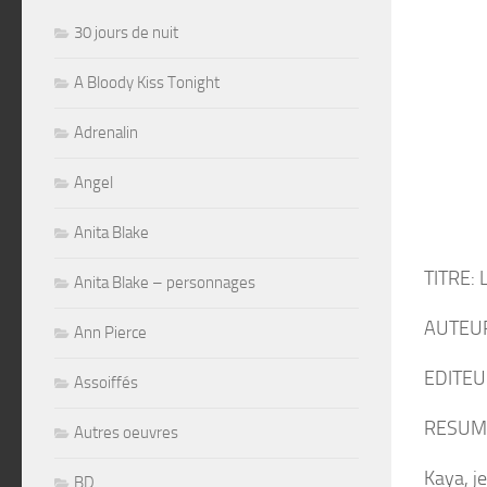
30 jours de nuit
A Bloody Kiss Tonight
Adrenalin
Angel
Anita Blake
TITRE: L
Anita Blake – personnages
AUTEUR
Ann Pierce
EDITEU
Assoiffés
RESUM
Autres oeuvres
Kaya, j
BD