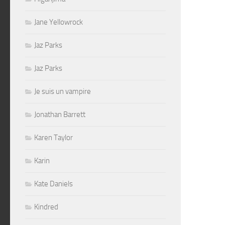
Jane Yellowrock
Jaz Parks
Jaz Parks
Je suis un vampire
Jonathan Barrett
Karen Taylor
Karin
Kate Daniels
Kindred