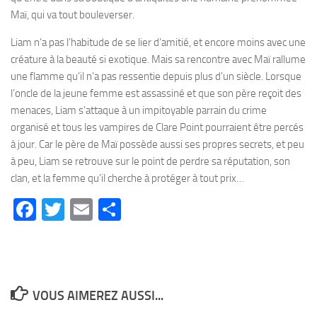
Maï, qui va tout bouleverser.
Liam n’a pas l’habitude de se lier d’amitié, et encore moins avec une
créature à la beauté si exotique. Mais sa rencontre avec Maï rallume
une flamme qu’il n’a pas ressentie depuis plus d’un siècle. Lorsque
l’oncle de la jeune femme est assassiné et que son père reçoit des
menaces, Liam s’attaque à un impitoyable parrain du crime
organisé et tous les vampires de Clare Point pourraient être percés
à jour. Car le père de Maï possède aussi ses propres secrets, et peu
à peu, Liam se retrouve sur le point de perdre sa réputation, son
clan, et la femme qu’il cherche à protéger à tout prix…
Facebook
Twitter
Email
Partager
VOUS AIMEREZ AUSSI...