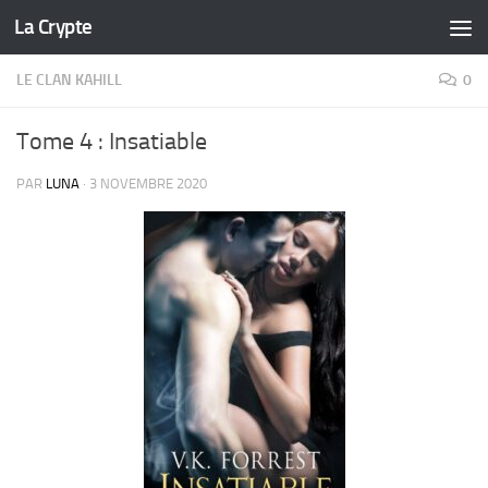
La Crypte
Skip to content
LE CLAN KAHILL
0
Tome 4 : Insatiable
PAR
LUNA
·
3 NOVEMBRE 2020