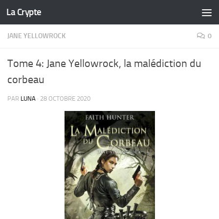
La Crypte
Skip to content
JANE YELLOWROCK
0
Tome 4: Jane Yellowrock, la malédiction du
corbeau
PAR
LUNA
·
28 OCTOBRE 2020