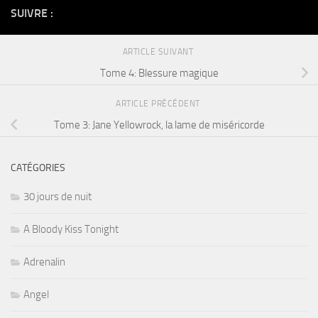
SUIVRE :
ARTICLE SUIVANT
Tome 4: Blessure magique
ARTICLE PRÉCÉDENT
Tome 3: Jane Yellowrock, la lame de miséricorde
CATÉGORIES
30 jours de nuit
A Bloody Kiss Tonight
Adrenalin
Angel