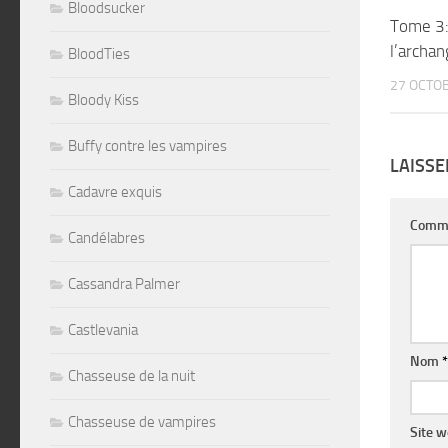
Bloodsucker
Tome 3:
l’archa
BloodTies
27 OCTO
Bloody Kiss
Buffy contre les vampires
LAISS
Cadavre exquis
Comm
Candélabres
Cassandra Palmer
Castlevania
Nom
*
Chasseuse de la nuit
Chasseuse de vampires
Site 