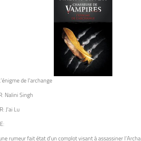
L’énigme de l’archange
 Nalini Singh
: J’ai Lu
E:
une rumeur fait état d’un complot visant à assassiner l’Arch