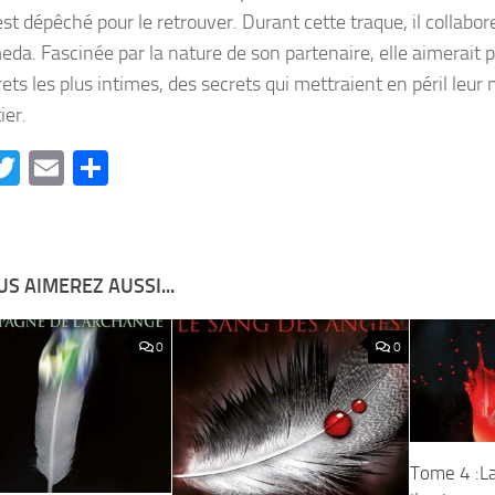
st dépêché pour le retrouver. Durant cette traque, il collabor
da. Fascinée par la nature de son partenaire, elle aimerait 
ets les plus intimes, des secrets qui mettraient en péril leur 
ier.
acebook
Twitter
Email
Partager
S AIMEREZ AUSSI...
0
0
Tome 4 :L