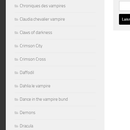
Chroniques des vampires
Claudia chevalier vampire
Altern
Claws of darkness
Crimson City
Crimson Cross
Daffodil
Dahlia le vampire
Dance in the vampire bund
Demons
Dracula