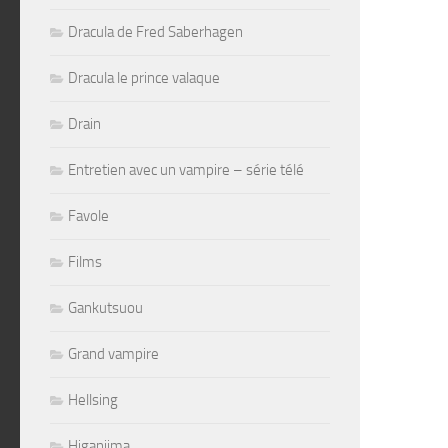
Dracula de Fred Saberhagen
Dracula le prince valaque
Drain
Entretien avec un vampire – série télé
Favole
Films
Gankutsuou
Grand vampire
Hellsing
Higanjima