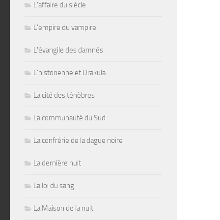
L'affaire du siècle
L'empire du vampire
L'évangile des damnés
L'historienne et Drakula
La cité des ténèbres
La communauté du Sud
La confrérie de la dague noire
La dernière nuit
La loi du sang
La Maison de la nuit