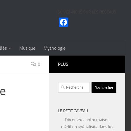
SUIVEZ-NOUS SUR LES RÉSEAUX
Facebook
élés
Musique
Mythologie
0
PLUS
Rechercher :
ge
LE PETIT CAVEAU
Découvrez notre maison
d’édition spécialisée dans les