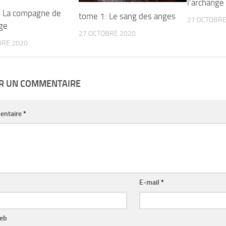
l’archange
 La compagne de
tome 1: Le sang des anges
27 OCTOBRE
nge
27 OCTOBRE 2020
BRE 2020
ER UN COMMENTAIRE
entaire
*
E-mail
*
web