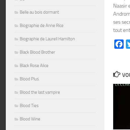
Naasir e
Belle au bois dormant
Androme
ses secr
Biographie de Anne Rice
tout ent
Biographie de Laurell Hamilton
F
Black Blood Brother
Black Rose Alice
VOU
Blood Plus
Blood the last vampire
Blood Ties
Blood Wine