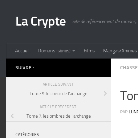
Skip to content
La Crypte
Site de référencement de romans, 
Accueil
Romans (séries)
Films
Mangas/Animes
SUIVRE :
CHASSE
ARTICLE SUIVANT
Tom
Tome 9: le coeur de l’archange
ARTICLE PRÉCÉDENT
PAR
LUN
Tome 7: les ombres de l’archange
CATÉGORIES