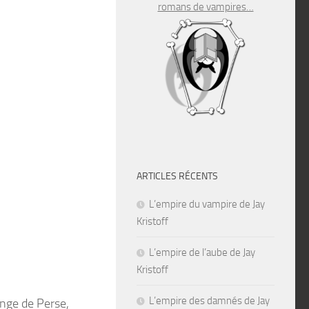
romans de vampires…
ARTICLES RÉCENTS
L’empire du vampire de Jay
Kristoff
L’empire de l’aube de Jay
Kristoff
L’empire des damnés de Jay
ange de Perse,