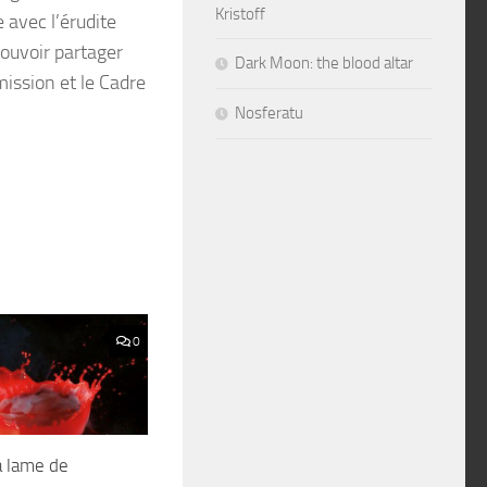
Kristoff
e avec l’érudite
pouvoir partager
Dark Moon: the blood altar
mission et le Cadre
Nosferatu
0
a lame de