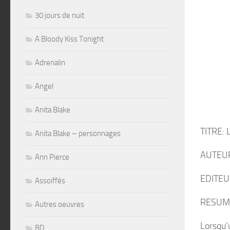
30 jours de nuit
A Bloody Kiss Tonight
Adrenalin
Angel
Anita Blake
TITRE: 
Anita Blake – personnages
AUTEUR:
Ann Pierce
EDITEUR
Assoiffés
RESUM
Autres oeuvres
Lorsqu’
BD