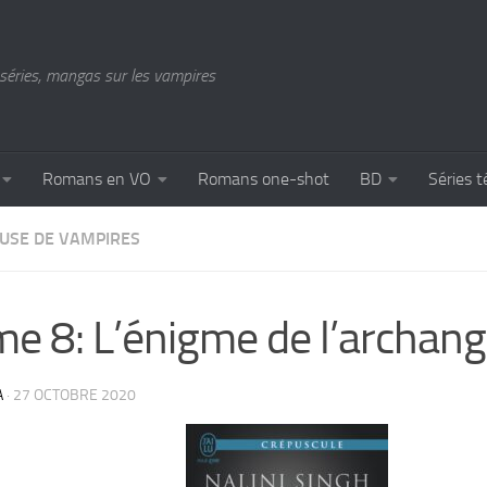
séries, mangas sur les vampires
Romans en VO
Romans one-shot
BD
Séries t
USE DE VAMPIRES
e 8: L’énigme de l’archan
A
·
27 OCTOBRE 2020