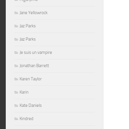
Jane Yellowrock
Jaz Parks
Jaz Parks
Je suis un vampire
Jonathan Barrett
Karen Taylor
Karin
Kate Daniels
Kindred