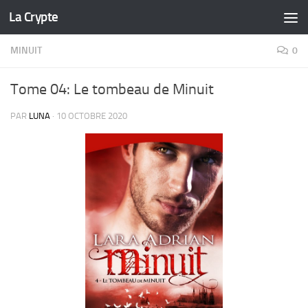
La Crypte
Skip to content
MINUIT
0
Tome 04: Le tombeau de Minuit
PAR
LUNA
·
10 OCTOBRE 2020