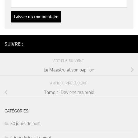
Alternative:
SUIVRE :
ARTICLE SUIVANT
Le Maestro et son papillon
ARTICLE PRÉCÉDENT
Tome 1: Deviens ma proie
CATÉGORIES
30 jours de nuit
A Bloody Kiss Tonight