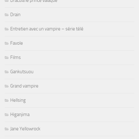
Dracula le prince valaque
Drain
Entretien avec un vampire – série télé
Favole
Films
Gankutsuou
Grand vampire
Hellsing
Higanjima
Jane Yellowrock