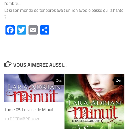
l’ombre…
Et si son monde de ténèbres avait un lien avec le passé qui la hante
?
Facebook
Twitter
Email
Partager
VOUS AIMEREZ AUSSI...
0
0
Tome 05: Le voile de Minuit
19 DÉCEMBRE 2020