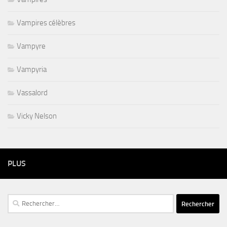
Vampires célèbres
Vampyre
Vampyria
Vassalord
Vicky Nelson
PLUS
Rechercher :