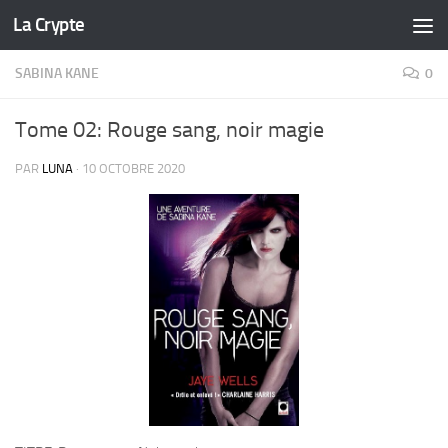
La Crypte
Skip to content
SABINA KANE
0
Tome 02: Rouge sang, noir magie
PAR
LUNA
·
10 OCTOBRE 2020