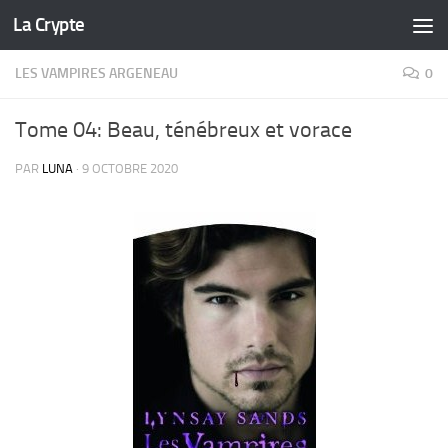
La Crypte
Skip to content
LES VAMPIRES ARGENEAU
0
Tome 04: Beau, ténébreux et vorace
PAR
LUNA
·
9 OCTOBRE 2020