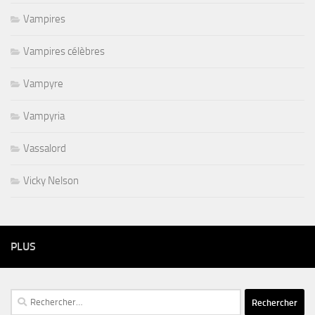
Vampires
Vampires célèbres
Vampyre
Vampyria
Vassalord
Vicky Nelson
PLUS
Rechercher :