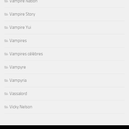
Vampire Nation
Vampire Story
Vampire Yui
Vampires
Vampires célèbres
Vampyre
Vampyria
Vassalord
Vicky Nelson