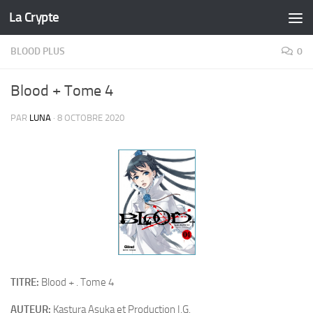
La Crypte
Skip to content
BLOOD PLUS
0
Blood + Tome 4
PAR
LUNA
·
8 OCTOBRE 2020
TITRE:
Blood + . Tome 4
AUTEUR:
Kastura Asuka et Production I.G.