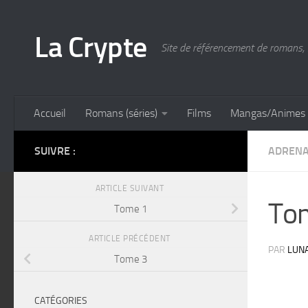
Skip to content
La Crypte
Site de référencement de romans, 
Accueil
Romans (séries)
Films
Mangas/Animes
SUIVRE :
ADRENA
ARTICLE SUIVANT
To
Tome 1
ARTICLE PRÉCÉDENT
PAR
LUN
Tome 3
CATÉGORIES