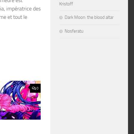
emeure est
Kristoff
ia, impératrice des
me et tout le
Dark Moon: the blood altar
Nosferatu
0