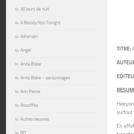
30 jours de nuit
A Bloody Kiss Tonight
Adrenalin
TITRE:
A
Angel
AUTEU
Anita Blake
EDITEU
Anita Blake – personnages
RESUM
Ann Pierce
Heeyong
Assoiffés
surtout 
Autres oeuvres
En effe
BD