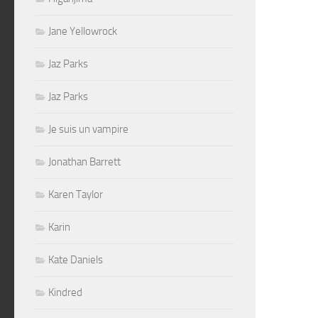
Jane Yellowrock
Jaz Parks
Jaz Parks
Je suis un vampire
Jonathan Barrett
Karen Taylor
Karin
Kate Daniels
Kindred