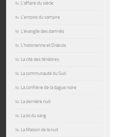
L'affaire du siècle
L'empire du vampire
L'évangile des damnés
L'historienne et Drakula
La cité des ténèbres
La communauté du Sud
La confrérie de la dague noire
La dernière nuit
La loi du sang
La Maison de la nuit