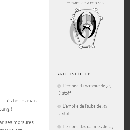
romans de vampires…
ARTICLES RÉCENTS
L’empire du vampire de Jay
Kristoff
 très belles mais
L’empire de l’aube de Jay
sang !
Kristoff
car ses morsures
L’empire des damnés de Jay