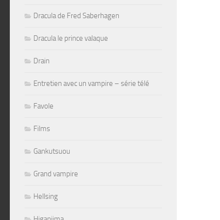
Dracula de Fred Saberhagen
Dracula le prince valaque
Drain
Entretien avec un vampire – série télé
Favole
Films
Gankutsuou
Grand vampire
Hellsing
Higanjima