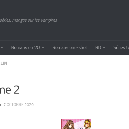
séries, mangas sur les vampires
Romans en VO
Romans one-shot
BD
Séries t
LIN
me 2
A
·
7 OCTOBRE 2020