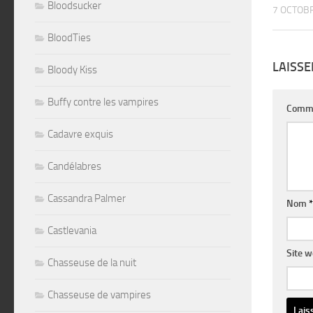
Bloodsucker
7 OCTOB
BloodTies
LAISS
Bloody Kiss
Buffy contre les vampires
Comm
Cadavre exquis
Candélabres
Cassandra Palmer
Nom
*
Castlevania
Site 
Chasseuse de la nuit
Chasseuse de vampires