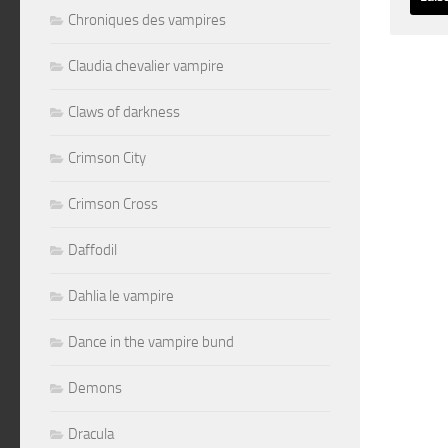
Chroniques des vampires
Altern
Claudia chevalier vampire
Claws of darkness
Crimson City
Crimson Cross
Daffodil
Dahlia le vampire
Dance in the vampire bund
Demons
Dracula