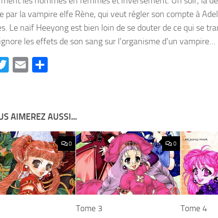
rment les hommes en femmes et inversement. Un soir, la d
e par la vampire elfe Rène, qui veut régler son compte à Adel
s. Le naïf Heeyong est bien loin de se douter de ce qui se tra
gnore les effets de son sang sur l’organisme d’un vampire…
acebook
Twitter
Email
Partager
S AIMEREZ AUSSI...
0
0
Tome 3
Tome 4