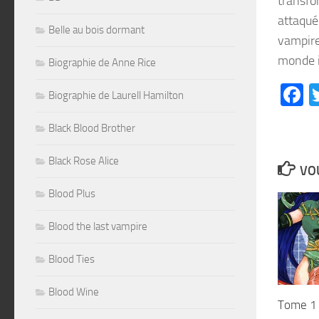
transfo
attaqué
Belle au bois dormant
vampire
monde i
Biographie de Anne Rice
F
Biographie de Laurell Hamilton
Black Blood Brother
Black Rose Alice
VOU
Blood Plus
Blood the last vampire
Blood Ties
Blood Wine
Tome 1