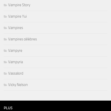
Vampire Story
Vampire Yui
Vampires
Vampires célèbres
Vampyre
Vampyria
Vassalord
Vicky Nelson
PLUS