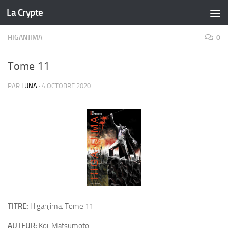
La Crypte
Skip to content
HIGANJIMA
0
Tome 11
PAR
LUNA
·
4 OCTOBRE 2020
TITRE:
Higanjima. Tome 11
AUTEUR:
Koji Matsumoto