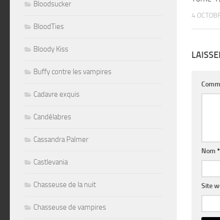
Bloodsucker
4 OCTOB
BloodTies
Bloody Kiss
LAISS
Buffy contre les vampires
Comm
Cadavre exquis
Candélabres
Cassandra Palmer
Nom
*
Castlevania
Chasseuse de la nuit
Site 
Chasseuse de vampires