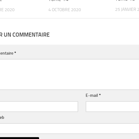
25 JANVIER 
RE 2020
4 OCTOBRE 2020
ER UN COMMENTAIRE
entaire
*
E-mail
*
web