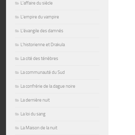
L'affaire du siècle
L'empire du vampire
L'évangile des damnés
L'historienne et Drakula
La cité des ténèbres
La communauté du Sud
La confrérie de la dague noire
La dernière nuit
La loi du sang
La Maison de la nuit