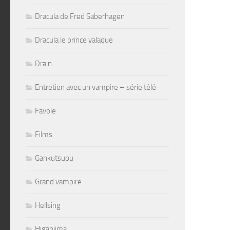
Dracula de Fred Saberhagen
Dracula le prince valaque
Drain
Entretien avec un vampire – série télé
Favole
Films
Gankutsuou
Grand vampire
Hellsing
Higanjima