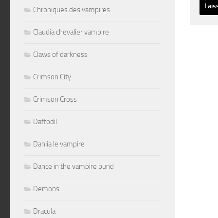
Chroniques des vampires
Altern
Claudia chevalier vampire
Claws of darkness
Crimson City
Crimson Cross
Daffodil
Dahlia le vampire
Dance in the vampire bund
Demons
Dracula