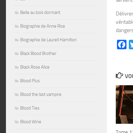
Belle au bois dormant
Délivre
véritab
Biographie de Anne Rice
dangers 
Biographie de Laurell Hamilton
F
Black Blood Brother
Black Rose Alice
VOU
Blood Plus
Blood the last vampire
Blood Ties
Blood Wine
Tome 1