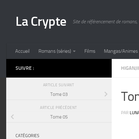
Skip to content
La Crypte
Site de référencement de romans, 
Accueil
Romans (séries)
Films
Mangas/Animes
SUIVRE :
HIGANJ
ARTICLE SUIVANT
To
Tome 03
ARTICLE PRÉCÉDENT
PAR
LUN
Tome 05
CATÉGORIES