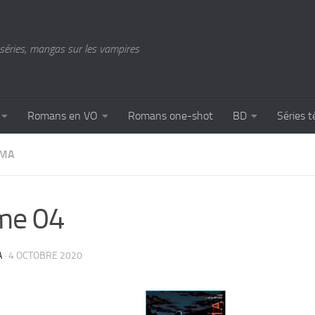
séries, mangas sur les vampires
Romans en VO
Romans one-shot
BD
Séries t
IMA
me 04
A
·
4 OCTOBRE 2020