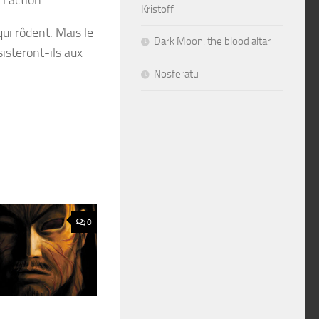
Kristoff
ui rôdent. Mais le
Dark Moon: the blood altar
isteront-ils aux
Nosferatu
0