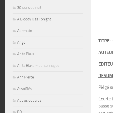
30 jours de nuit
A Bloody Kiss Tonight
Adrenalin
TITRE:
H
Angel
AUTEU
Anita Blake
EDITEU
Anita Blake – personnages
RESUM
Ann Pierce
Piégé s
Assoiffés
Courte t
Autres oeuvres
passe su
BD
servent