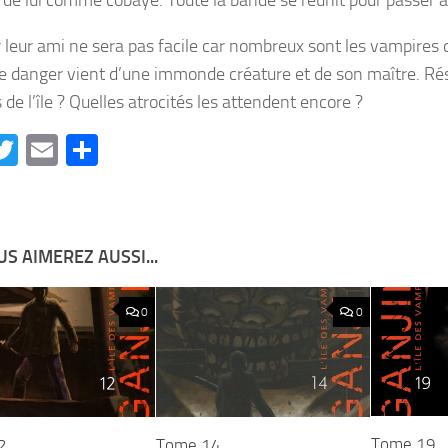
r leur ami ne sera pas facile car nombreux sont les vampires q
le danger vient d’une immonde créature et de son maître. Rés
de l’île ? Quelles atrocités les attendent encore ?
acebook
Twitter
Email
Partager
S AIMEREZ AUSSI...
0
0
Tome 19
2
Tome 14