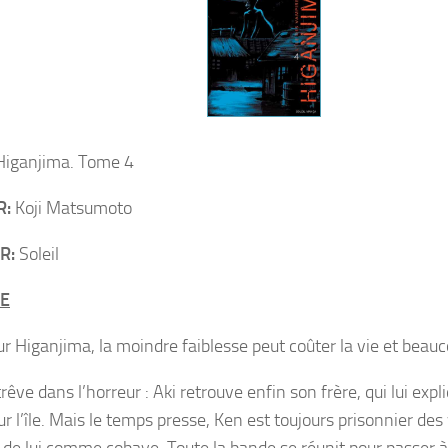
iganjima. Tome 4
R:
Koji Matsumoto
R:
Soleil
E
ur Higanjima, la moindre faiblesse peut coûter la vie et beau
rêve dans l’horreur : Aki retrouve enfin son frère, qui lui expl
r l’île. Mais le temps presse, Ken est toujours prisonnier des
 de lui comme cobaye. Toute la bande se réunit pour passer à