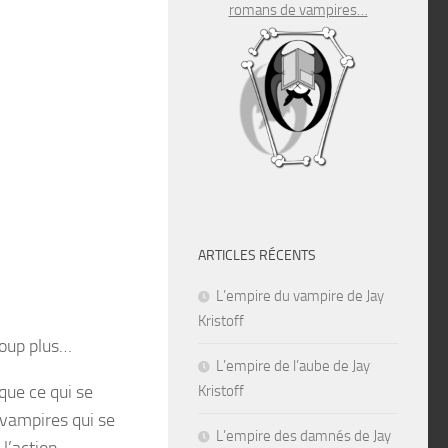
romans de vampires…
ARTICLES RÉCENTS
L’empire du vampire de Jay
Kristoff
coup plus…
L’empire de l’aube de Jay
ique ce qui se
Kristoff
 vampires qui se
L’empire des damnés de Jay
 l’action…