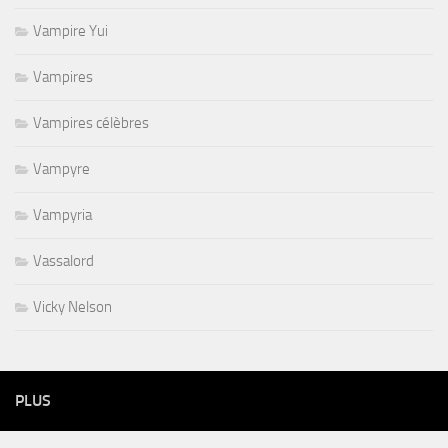
Vampire Yui
Vampires
Vampires célèbres
Vampyre
Vampyria
Vassalord
Vicky Nelson
PLUS