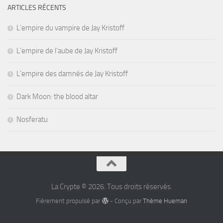
ARTICLES RÉCENTS
L’empire du vampire de Jay Kristoff
L’empire de l’aube de Jay Kristoff
L’empire des damnés de Jay Kristoff
Dark Moon: the blood altar
Nosferatu
La Crypte © 2026. Tous droits réservés.
Fièrement propulsé par
- Conçu par
Thème Hueman