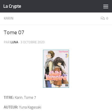
La Crypte
Skip to content
KARIN
0
Tome 07
PAR
LUNA
·
3 OCTOBRE 2020
TITRE:
Karin. Tome 7
AUTEUR:
Yuna Kagesaki