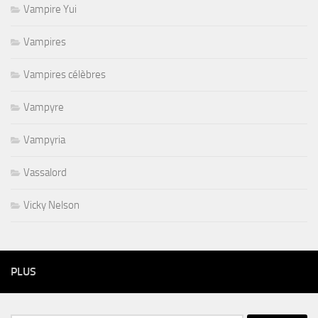
Vampire Yui
Vampires
Vampires célèbres
Vampyre
Vampyria
Vassalord
Vicky Nelson
PLUS