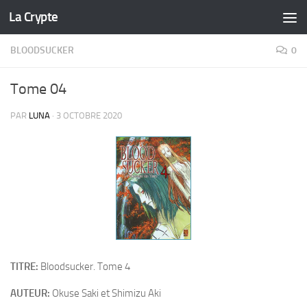
La Crypte
Skip to content
BLOODSUCKER
0
Tome 04
PAR
LUNA
·
3 OCTOBRE 2020
TITRE:
Bloodsucker. Tome 4
AUTEUR:
Okuse Saki et Shimizu Aki