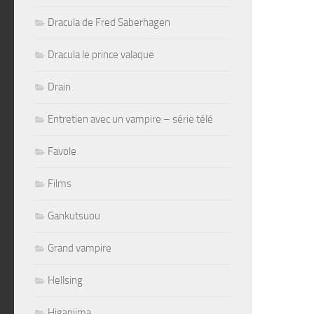
Dracula de Fred Saberhagen
Dracula le prince valaque
Drain
Entretien avec un vampire – série télé
Favole
Films
Gankutsuou
Grand vampire
Hellsing
Higanjima