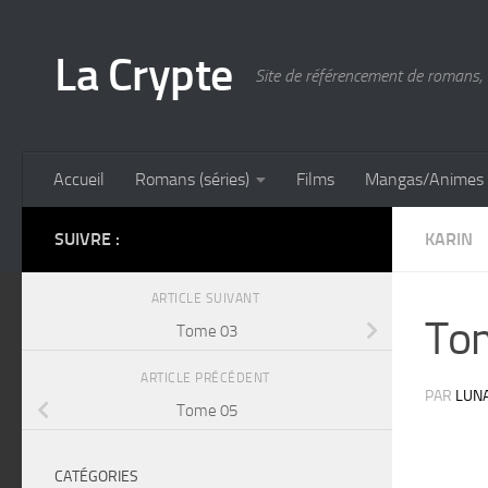
Skip to content
La Crypte
Site de référencement de romans, 
Accueil
Romans (séries)
Films
Mangas/Animes
SUIVRE :
KARIN
ARTICLE SUIVANT
To
Tome 03
ARTICLE PRÉCÉDENT
PAR
LUN
Tome 05
CATÉGORIES