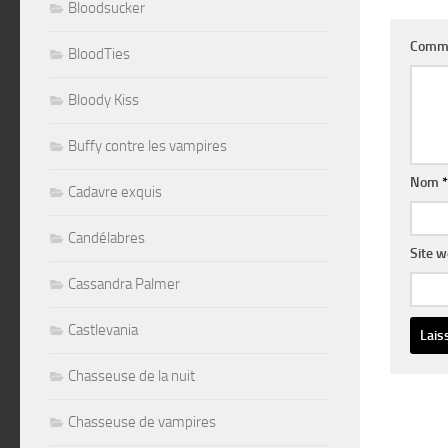
Bloodsucker
Comm
BloodTies
Bloody Kiss
Buffy contre les vampires
Nom
*
Cadavre exquis
Candélabres
Site 
Cassandra Palmer
Castlevania
Altern
Chasseuse de la nuit
Chasseuse de vampires