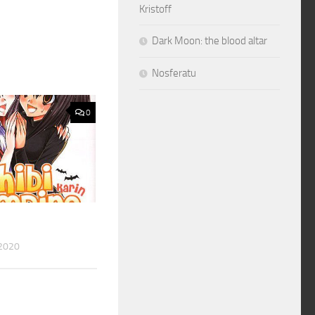
Kristoff
Dark Moon: the blood altar
Nosferatu
0
2020