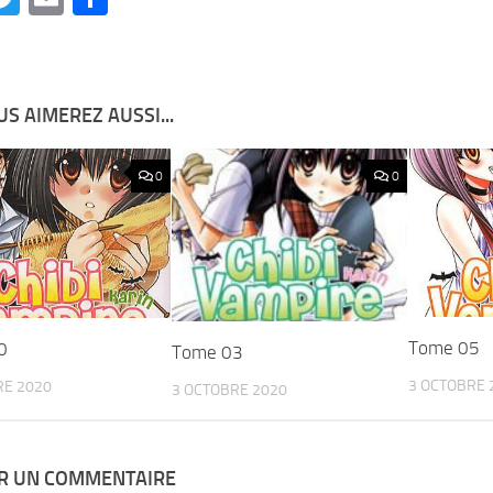
S AIMEREZ AUSSI...
0
0
Tome 05
0
Tome 03
3 OCTOBRE 
RE 2020
3 OCTOBRE 2020
ER UN COMMENTAIRE