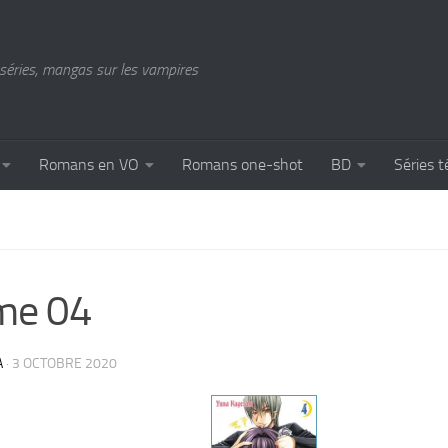
séries, mangas sur les vampires
Romans en VO
Romans one-shot
BD
Séries t
me 04
A
·
3 OCTOBRE 2020