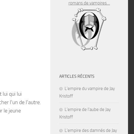
romans de vampires…
ARTICLES RÉCENTS
L’empire du vampire de Jay
lui qui lui
Kristoff
her l’un de l’autre.
L’empire de l’aube de Jay
r le jeune
Kristoff
L’empire des damnés de Jay