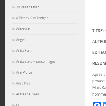
30 jours de nuit
A Bloody Kiss Tonight
Adrenalin
TITRE:
K
Angel
AUTEU
Anita Blake
EDITEU
Anita Blake – personnages
RESUM
Ann Pierce
Après qu
provoque
Assoiffés
Mais Ka
homm
Autres oeuvres
F
BD