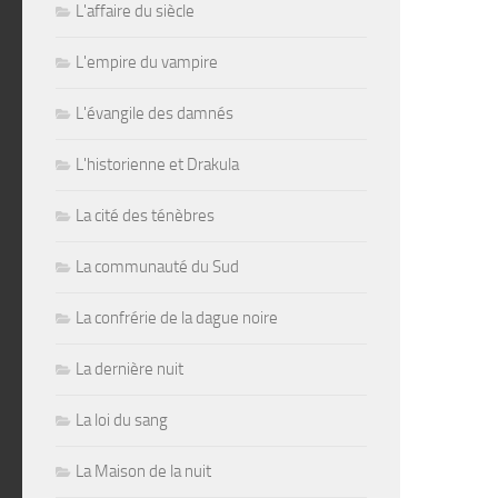
L'affaire du siècle
L'empire du vampire
L'évangile des damnés
L'historienne et Drakula
La cité des ténèbres
La communauté du Sud
La confrérie de la dague noire
La dernière nuit
La loi du sang
La Maison de la nuit