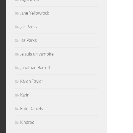
Jane Yellowrock
Jaz Parks
Jaz Parks
Je suis un vampire
Jonathan Barrett
Karen Taylor
Karin
Kate Daniels
Kindred