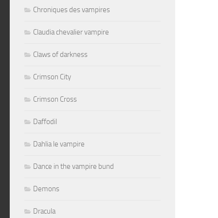
Chroniques des vampires
Claudia chevalier vampire
Claws of darkness
Crimson City
Crimson Cross
Daffodil
Dahlia le vampire
Dance in the vampire bund
Demons
Dracula