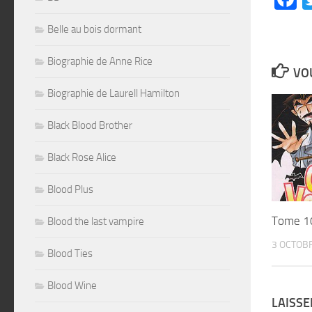
Belle au bois dormant
Biographie de Anne Rice
VOU
Biographie de Laurell Hamilton
Black Blood Brother
Black Rose Alice
Blood Plus
Tome 1
Blood the last vampire
3 OCTOB
Blood Ties
Blood Wine
LAISS