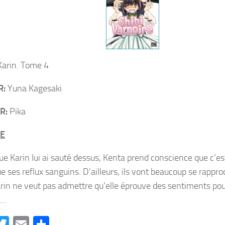
arin. Tome 4
R:
Yuna Kagesaki
R:
Pika
E
e Karin lui ai sauté dessus, Kenta prend conscience que c’est 
 ses reflux sanguins. D’ailleurs, ils vont beaucoup se rapproc
rin ne veut pas admettre qu’elle éprouve des sentiments pou
e…
acebook
Twitter
Email
Partager