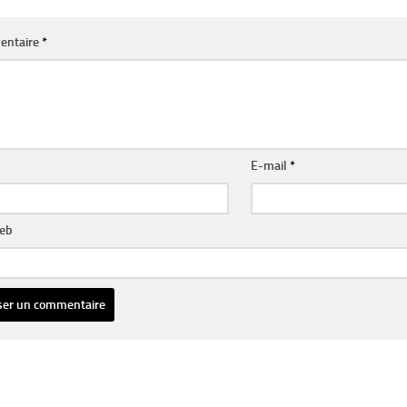
entaire
*
E-mail
*
web
ative: