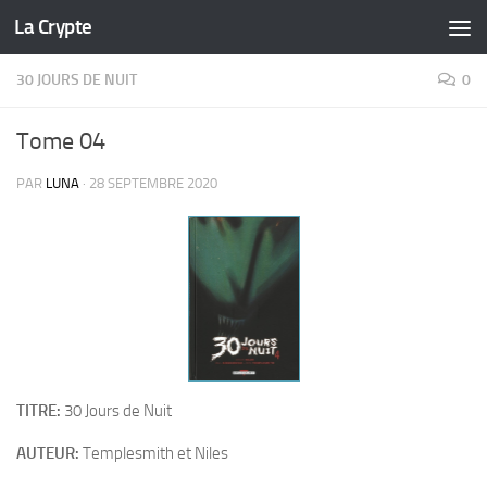
La Crypte
Skip to content
30 JOURS DE NUIT
0
Tome 04
PAR
LUNA
·
28 SEPTEMBRE 2020
TITRE:
30 Jours de Nuit
AUTEUR:
Templesmith et Niles