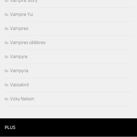
Vampire Story
Vampire Yui
Vampires
Vampires célèbres
Vampyre
Vampyria
Vassalord
Vicky Nelson
PLUS