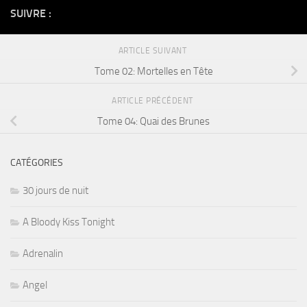
SUIVRE :
ARTICLE SUIVANT
Tome 02: Mortelles en Tête
ARTICLE PRÉCÉDENT
Tome 04: Quai des Brunes
CATÉGORIES
30 jours de nuit
A Bloody Kiss Tonight
Adrenalin
Angel