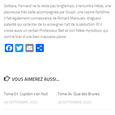
Solitaire, Fernand ne le reste pas longtemps; il rencontre Hélas, une
pleureuse très belle accompagnée par Soupir, une copine fantôme.
Il fait également connaissance de Richard Marouani, dragueur
patenté qui va tenter de lui enseigner l’art de la séduction. Et il
croise aussi un certain Professeur Bell et son fidèle Hyrsidoux, qui
vont le tirer d’une bien mauvaise passe.
Facebook
Twitter
Email
Partager
VOUS AIMEREZ AUSSI...
Tome 01: Cupidon s’en fout
0
Tome 04: Quai des Brunes
0
28 SEPTEMBRE 2020
28 SEPTEMBRE 2020