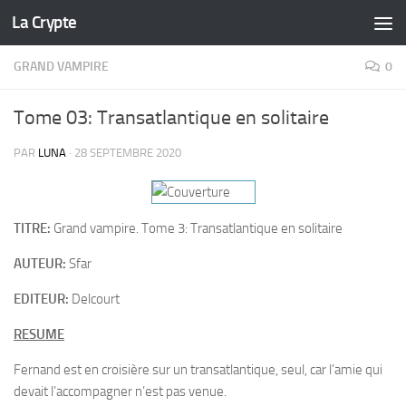
La Crypte
Skip to content
GRAND VAMPIRE
0
Tome 03: Transatlantique en solitaire
PAR
LUNA
·
28 SEPTEMBRE 2020
TITRE:
Grand vampire. Tome 3: Transatlantique en solitaire
AUTEUR:
Sfar
EDITEUR:
Delcourt
RESUME
Fernand est en croisière sur un transatlantique, seul, car l’amie qui
devait l’accompagner n’est pas venue.