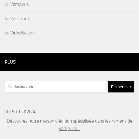
Vampyria
Vassalord
Vicky Nelson
PLUS
Rechercher :
LE PETIT CAVEAU
Découvrez notre maison d’édition spécialisée dans les romans de
vampires…