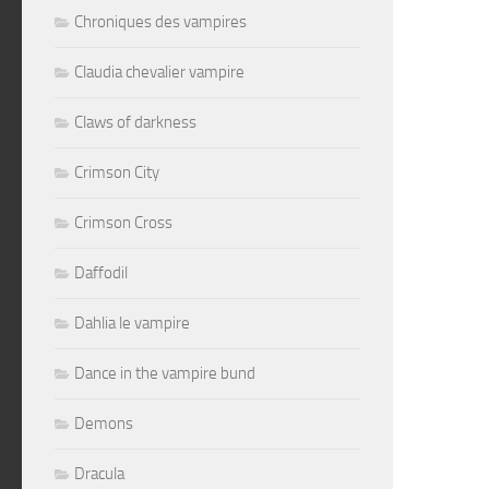
Chroniques des vampires
Claudia chevalier vampire
Claws of darkness
Crimson City
Crimson Cross
Daffodil
Dahlia le vampire
Dance in the vampire bund
Demons
Dracula