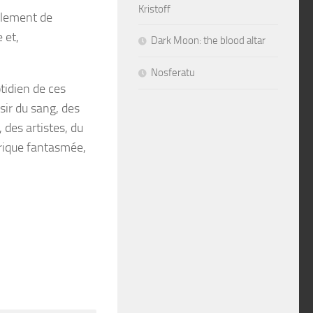
Kristoff
erlement de
 et,
Dark Moon: the blood altar
Nosferatu
tidien de ces
sir du sang, des
 des artistes, du
érique fantasmée,