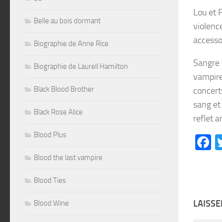
Lou et 
Belle au bois dormant
violenc
accesso
Biographie de Anne Rice
Sangre 
Biographie de Laurell Hamilton
vampire
Black Blood Brother
concert
sang et
Black Rose Alice
reflet 
Blood Plus
F
Blood the last vampire
Blood Ties
LAISS
Blood Wine