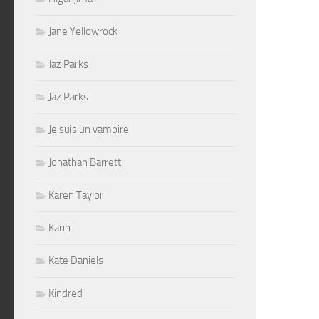
Jane Yellowrock
Jaz Parks
Jaz Parks
Je suis un vampire
Jonathan Barrett
Karen Taylor
Karin
Kate Daniels
Kindred