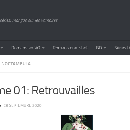
séries, mangas sur les vampires
Romans en VO
Romans one-shot
BD
Séries t
 NOCTAMBULA
e 01: Retrouvailles
A
·
28 SEPTEMBRE 2020