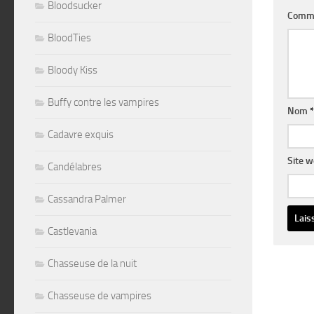
Bloodsucker
Comm
BloodTies
Bloody Kiss
Buffy contre les vampires
Nom
*
Cadavre exquis
Site 
Candélabres
Cassandra Palmer
Castlevania
Altern
Chasseuse de la nuit
Chasseuse de vampires