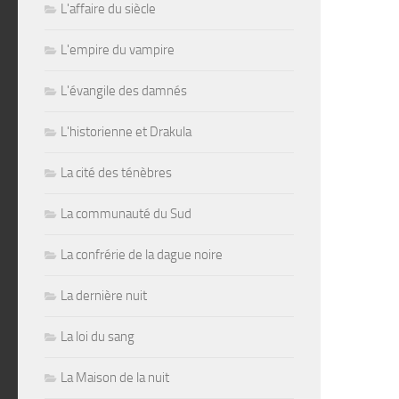
L'affaire du siècle
L'empire du vampire
L'évangile des damnés
L'historienne et Drakula
La cité des ténèbres
La communauté du Sud
La confrérie de la dague noire
La dernière nuit
La loi du sang
La Maison de la nuit