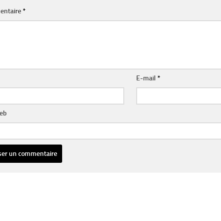
entaire
*
E-mail
*
web
ative: