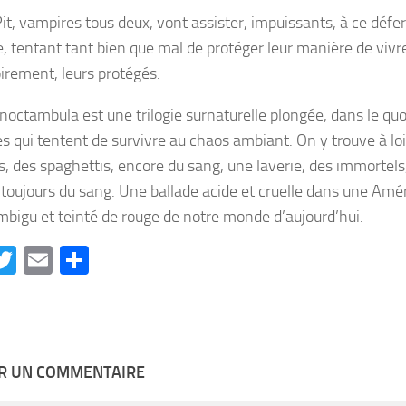
Pit, vampires tous deux, vont assister, impuissants, à ce déf
e, tentant tant bien que mal de protéger leur manière de vivre
irement, leurs protégés.
noctambula est une trilogie surnaturelle plongée, dans le quo
s qui tentent de survivre au chaos ambiant. On y trouve à loi
s, des spaghettis, encore du sang, une laverie, des immortels,
 toujours du sang. Une ballade acide et cruelle dans une Am
ambigu et teinté de rouge de notre monde d’aujourd’hui.
acebook
Twitter
Email
Partager
ER UN COMMENTAIRE