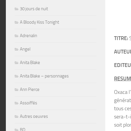
30 jours de nuit
A Bloody Kiss Tonight
Adrenalin
TITRE:
S
Angel
AUTEU
Anita Blake
EDITEU
Anita Blake – personnages
RESUM
Ann Pierce
Oxaca l
générat
Assoiffés
tous ce
sera-t-i
Autres oeuvres
soit pl
BD