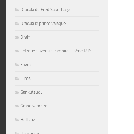
Dracula de Fred Saberhagen
Dracula le prince valaque
Drain
Entretien avec un vampire – série télé
Favole
Films
Gankutsuou
Grand vampire
Hellsing
Higanjima