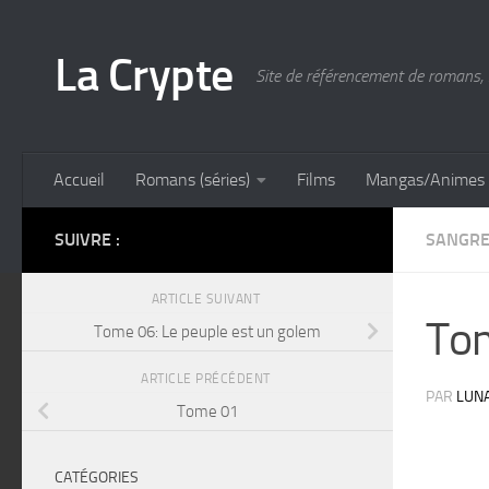
Skip to content
La Crypte
Site de référencement de romans, 
Accueil
Romans (séries)
Films
Mangas/Animes
SUIVRE :
SANGRE
ARTICLE SUIVANT
Tom
Tome 06: Le peuple est un golem
ARTICLE PRÉCÉDENT
PAR
LUN
Tome 01
CATÉGORIES