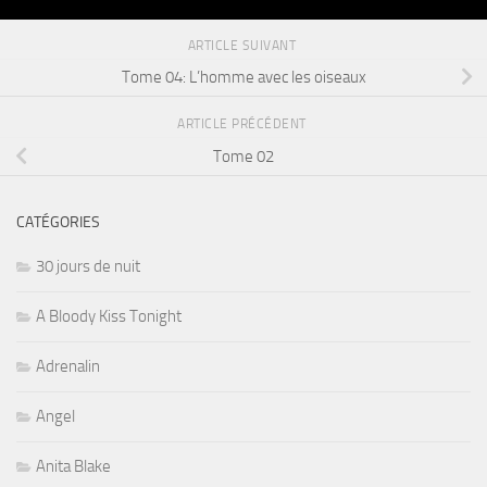
ARTICLE SUIVANT
Tome 04: L’homme avec les oiseaux
ARTICLE PRÉCÉDENT
Tome 02
CATÉGORIES
30 jours de nuit
A Bloody Kiss Tonight
Adrenalin
Angel
Anita Blake