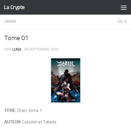
La Crypte
Skip to content
DRAIN
0
Tome 01
PAR
LUNA
·
28 SEPTEMBRE 2020
TITRE:
Drain, tome 1
AUTEUR:
Cebulski et Takeda