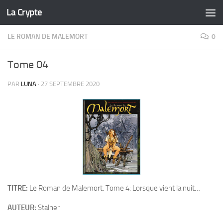
La Crypte
Skip to content
LE ROMAN DE MALEMORT
0
Tome 04
PAR
LUNA
·
27 SEPTEMBRE 2020
TITRE:
Le Roman de Malemort. Tome 4: Lorsque vient la nuit…
AUTEUR:
Stalner