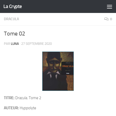
La Crypte
Skip to content
DRACULA
0
Tome 02
PAR
LUNA
·
27 SEPTEMBRE 2020
TITRE:
Dracula. Tome 2
AUTEUR:
Hyppolyte