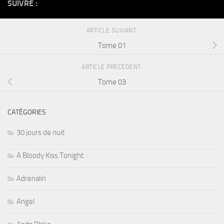
SUIVRE :
ARTICLE SUIVANT
Tome 01
ARTICLE PRÉCÉDENT
Tome 03
CATÉGORIES
30 jours de nuit
A Bloody Kiss Tonight
Adrenalin
Angel