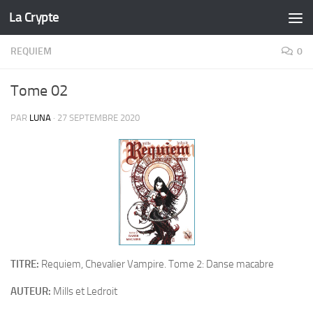
La Crypte
Skip to content
REQUIEM
0
Tome 02
PAR
LUNA
·
27 SEPTEMBRE 2020
TITRE:
Requiem, Chevalier Vampire. Tome 2: Danse macabre
AUTEUR:
Mills et Ledroit