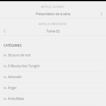
ARTICLE SUIVANT
Présentation de la série
ARTICLE PRÉCÉDENT
Tome 02
CATÉGORIES
30 jours de nuit
A Bloody Kiss Tonight
Adrenalin
Angel
Anita Blake