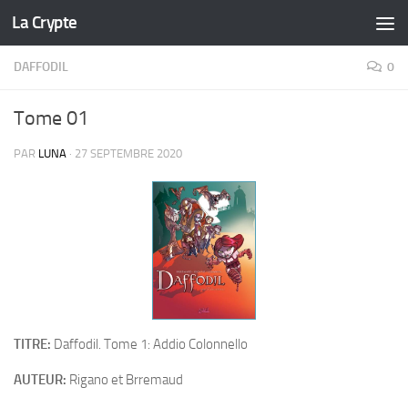
La Crypte
Skip to content
DAFFODIL
0
Tome 01
PAR
LUNA
·
27 SEPTEMBRE 2020
TITRE:
Daffodil. Tome 1: Addio Colonnello
AUTEUR:
Rigano et Brremaud