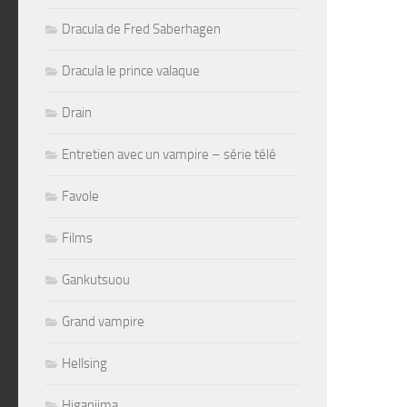
Dracula de Fred Saberhagen
Dracula le prince valaque
Drain
Entretien avec un vampire – série télé
Favole
Films
Gankutsuou
Grand vampire
Hellsing
Higanjima