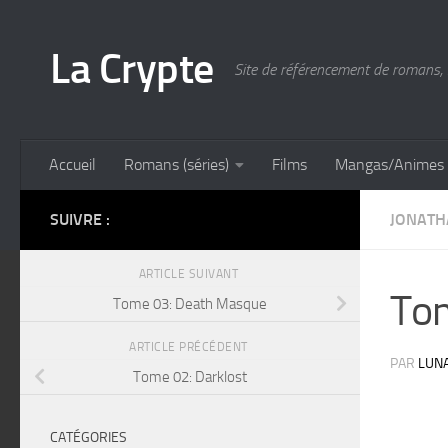
Skip to content
La Crypte
Site de référencement de romans, 
Accueil
Romans (séries)
Films
Mangas/Animes
SUIVRE :
JONATH
ARTICLE SUIVANT
Tom
Tome 03: Death Masque
ARTICLE PRÉCÉDENT
PAR
LUN
Tome 02: Darklost
CATÉGORIES