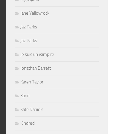
Jane Yellowrock
Jaz Parks
Jaz Parks
Je suis un vampire
Jonathan Barrett
Karen Taylor
Karin
Kate Daniels
Kindred