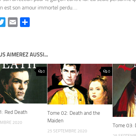
n est son amour immortel perdu….
acebook
Twitter
Email
Partager
S AIMEREZ AUSSI...
0
0
: Red Death
Tome 02: Death and the
Maiden
EMBRE 2020
Tome 03: 
25 SEPTEMBRE 2020
25 SEPTEMB