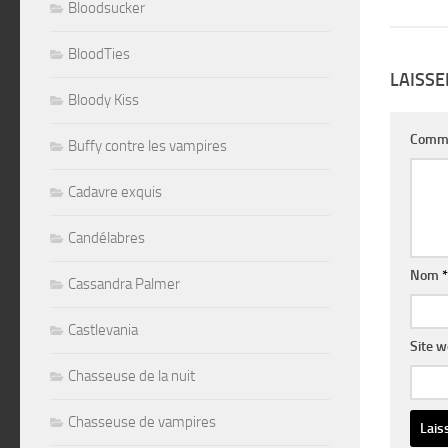
Bloodsucker
BloodTies
LAISS
Bloody Kiss
Comm
Buffy contre les vampires
Cadavre exquis
Candélabres
Nom
*
Cassandra Palmer
Castlevania
Site 
Chasseuse de la nuit
Chasseuse de vampires