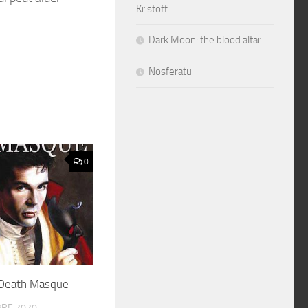
Kristoff
Dark Moon: the blood altar
Nosferatu
0
Death Masque
RE 2020