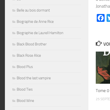
Jonatha
Belle au bois dormant
F
Biographie de Anne Rice
Biographie de Laurell Hamilton
VOU
Black Blood Brother
Black Rose Alice
Blood Plus
Blood the last vampire
Blood Ties
Tome 01
25 SEPT
Blood Wine