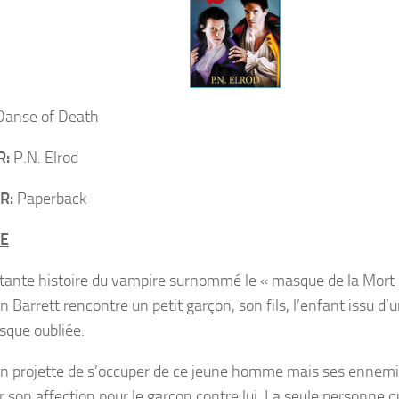
anse of Death
R:
P.N. Elrod
R:
Paperback
E
itante histoire du vampire surnommé le « masque de la Mort 
 Barrett rencontre un petit garçon, son fils, l’enfant issu d’
esque oubliée.
n projette de s’occuper de ce jeune homme mais ses ennemi
er son affection pour le garçon contre lui. La seule personne q