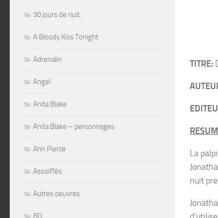
30 jours de nuit
A Bloody Kiss Tonight
Adrenalin
TITRE:
D
Angel
AUTEU
Anita Blake
EDITEU
Anita Blake – personnages
RESUM
Ann Pierce
La palp
Jonathan
Assoiffés
nuit pr
Autres oeuvres
Jonatha
d’utilis
BD