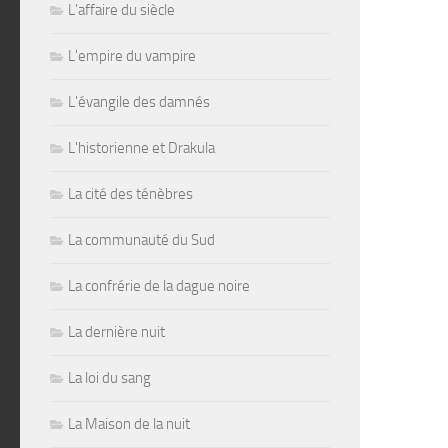
L'affaire du siècle
L'empire du vampire
L'évangile des damnés
L'historienne et Drakula
La cité des ténèbres
La communauté du Sud
La confrérie de la dague noire
La dernière nuit
La loi du sang
La Maison de la nuit