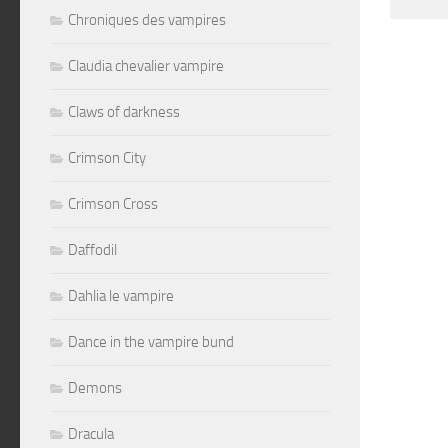
Altern
Chroniques des vampires
Claudia chevalier vampire
Claws of darkness
Crimson City
Crimson Cross
Daffodil
Dahlia le vampire
Dance in the vampire bund
Demons
Dracula