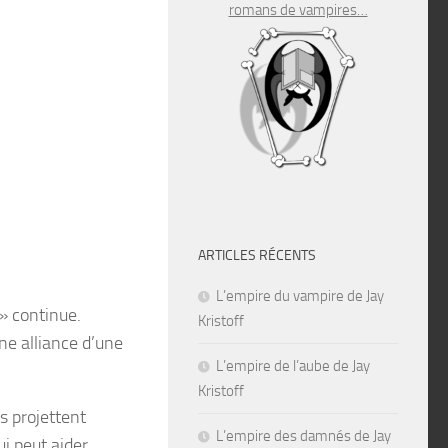
romans de vampires…
ARTICLES RÉCENTS
L’empire du vampire de Jay
» continue.
Kristoff
une alliance d’une
L’empire de l’aube de Jay
Kristoff
s projettent
L’empire des damnés de Jay
ui peut aider