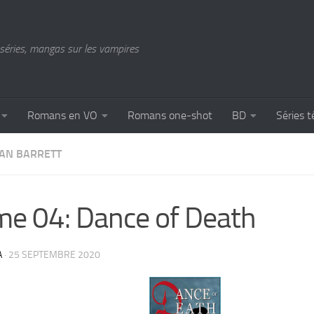
séries, mangas sur les vampires
Romans en VO
Romans one-shot
BD
Séries t
AN BARRETT
e 04: Dance of Death
A
·
25 SEPTEMBRE 2020