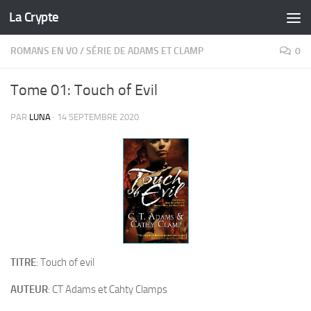
La Crypte
Skip to content
ROMANS EN VO
/
SÉRIE DE ADAMS ET CLAMP
0
Tome 01: Touch of Evil
PAR
LUNA
·
14 SEPTEMBRE 2020
TITRE
: Touch of evil
AUTEUR
: CT Adams et Cahty Clamps