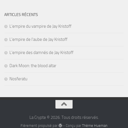
ARTICLES RÉCENTS
L’empire du vampire de Jay Kristoff
L’empire de l’aube de Jay Kristoff
L’empire des damnés de Jay Kristoff
Dark Moon: the blood altar
Nosferatu
La Crypte © 2026. Tous droits réservés.
Fièrement propulsé par
- Conçu par
Thème Hueman