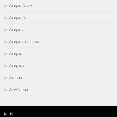
Vampire Story
Vampire Yui
Vampires
Vampires célèbres
Vampyre
Vampyria
Vassalord
Vicky Nelson
PLUS