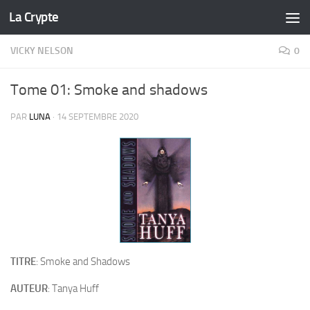
La Crypte
Skip to content
VICKY NELSON
0
Tome 01: Smoke and shadows
PAR
LUNA
·
14 SEPTEMBRE 2020
TITRE
: Smoke and Shadows
AUTEUR
: Tanya Huff