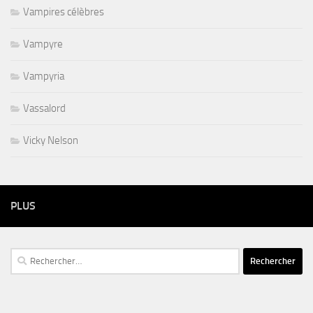
Vampires célèbres
Vampyre
Vampyria
Vassalord
Vicky Nelson
PLUS
Rechercher :