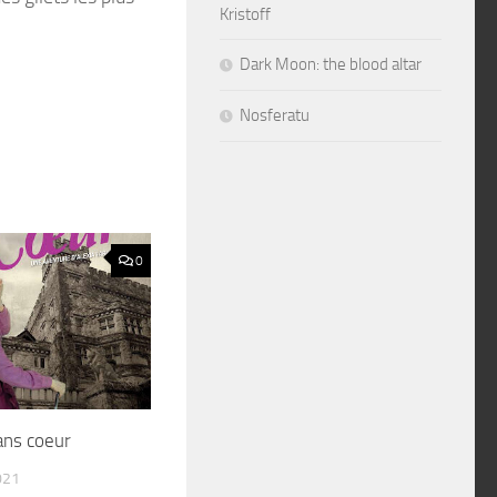
Kristoff
Dark Moon: the blood altar
Nosferatu
0
ans coeur
021