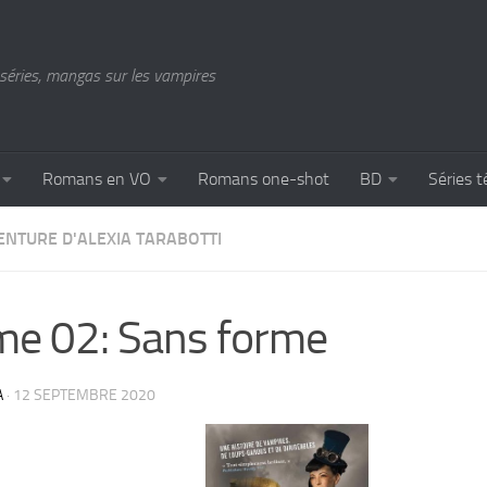
séries, mangas sur les vampires
Romans en VO
Romans one-shot
BD
Séries t
ENTURE D'ALEXIA TARABOTTI
e 02: Sans forme
A
·
12 SEPTEMBRE 2020