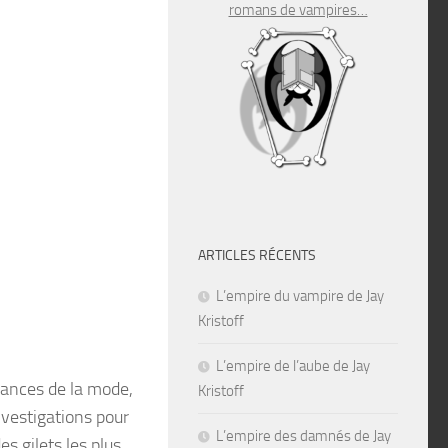
romans de vampires…
ARTICLES RÉCENTS
L’empire du vampire de Jay
Kristoff
L’empire de l’aube de Jay
dances de la mode,
Kristoff
nvestigations pour
L’empire des damnés de Jay
s gilets les plus