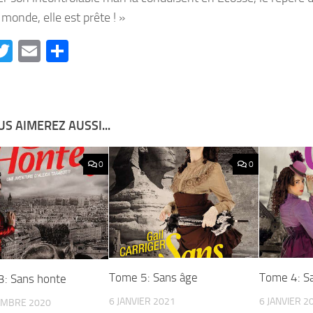
 monde, elle est prête ! »
acebook
Twitter
Email
Partager
S AIMEREZ AUSSI...
0
0
Tome 5: Sans âge
Tome 4: S
: Sans honte
6 JANVIER 2021
6 JANVIER 2
EMBRE 2020