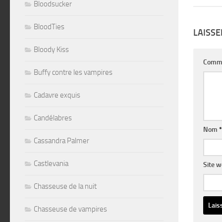
Bloodsucker
BloodTies
LAISS
Bloody Kiss
Comm
Buffy contre les vampires
Cadavre exquis
Candélabres
Nom
*
Cassandra Palmer
Castlevania
Site 
Chasseuse de la nuit
Chasseuse de vampires