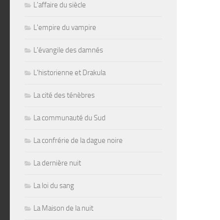
L'affaire du siècle
L'empire du vampire
L'évangile des damnés
L'historienne et Drakula
La cité des ténèbres
La communauté du Sud
La confrérie de la dague noire
La dernière nuit
La loi du sang
La Maison de la nuit