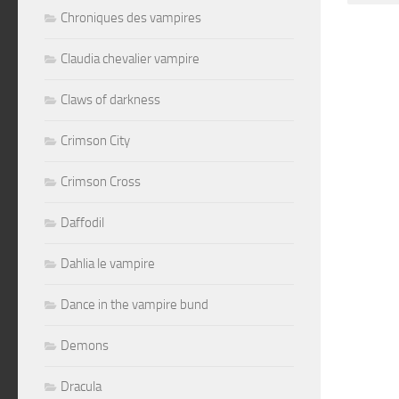
Altern
Chroniques des vampires
Claudia chevalier vampire
Claws of darkness
Crimson City
Crimson Cross
Daffodil
Dahlia le vampire
Dance in the vampire bund
Demons
Dracula