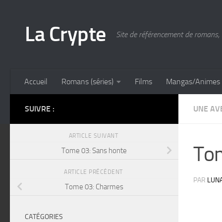
Skip to content
La Crypte
Site de référencement de romans, 
Accueil
Romans (séries)
Films
Mangas/Animes
SUIVRE :
UNE AV
ARTICLE SUIVANT
Tom
Tome 03: Sans honte
ARTICLE PRÉCÉDENT
PAR
LUN
Tome 03: Charmes
CATÉGORIES