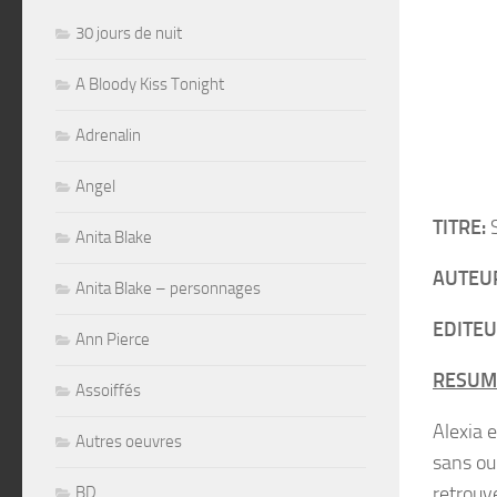
30 jours de nuit
A Bloody Kiss Tonight
Adrenalin
Angel
TITRE:
S
Anita Blake
AUTEU
Anita Blake – personnages
EDITEU
Ann Pierce
RESUM
Assoiffés
Alexia 
Autres oeuvres
sans ou
retrouve
BD