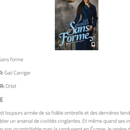
ans forme
R:
Gail Carriger
R:
Orbit
E
est toujours armée de sa fidèle ombrelle et des dernières ten
blier un arsenal de civilités cinglantes. Et même quand ses i
r son incontrôlable mari la conduisent en Écosse, le repère de