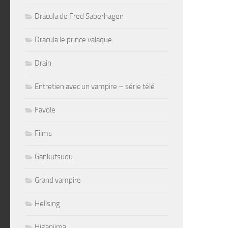
Dracula de Fred Saberhagen
Dracula le prince valaque
Drain
Entretien avec un vampire – série télé
Favole
Films
Gankutsuou
Grand vampire
Hellsing
Higanjima