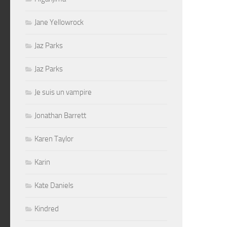
Jane Yellowrock
Jaz Parks
Jaz Parks
Je suis un vampire
Jonathan Barrett
Karen Taylor
Karin
Kate Daniels
Kindred