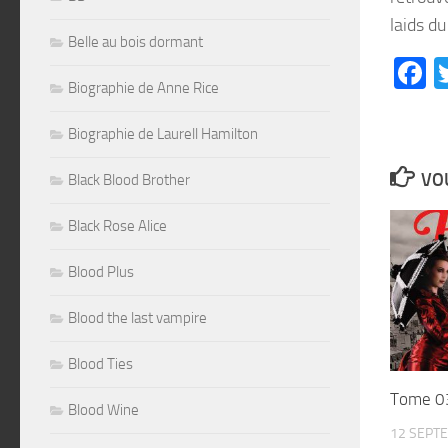
laids du
Belle au bois dormant
F
Biographie de Anne Rice
Biographie de Laurell Hamilton
VOU
Black Blood Brother
Black Rose Alice
Blood Plus
Blood the last vampire
Blood Ties
Tome 03
Blood Wine
12 SEPT