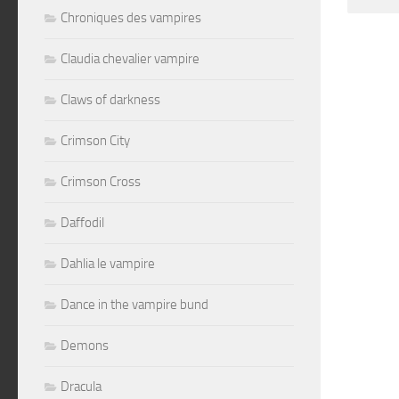
Altern
Chroniques des vampires
Claudia chevalier vampire
Claws of darkness
Crimson City
Crimson Cross
Daffodil
Dahlia le vampire
Dance in the vampire bund
Demons
Dracula