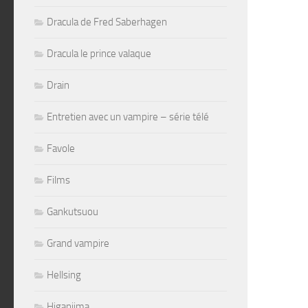
Dracula de Fred Saberhagen
Dracula le prince valaque
Drain
Entretien avec un vampire – série télé
Favole
Films
Gankutsuou
Grand vampire
Hellsing
Higanjima