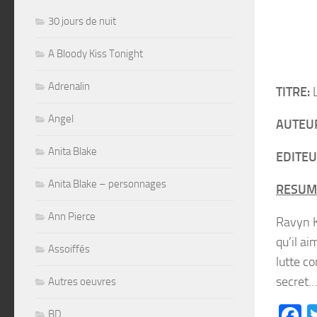
30 jours de nuit
A Bloody Kiss Tonight
Adrenalin
TITRE:
L
Angel
AUTEU
Anita Blake
EDITEU
Anita Blake – personnages
RESUM
Ann Pierce
Ravyn K
qu’il ai
Assoiffés
lutte c
secret
Autres oeuvres
F
BD