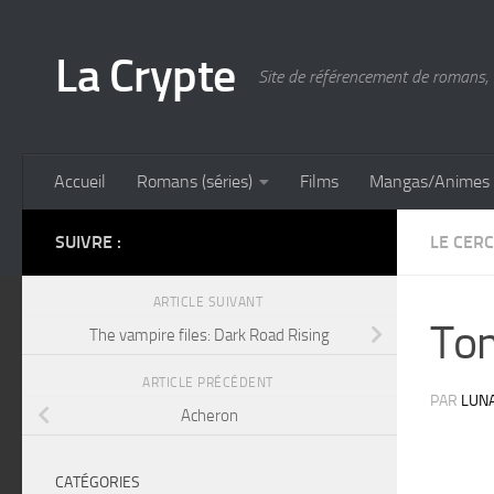
Skip to content
La Crypte
Site de référencement de romans, 
Accueil
Romans (séries)
Films
Mangas/Animes
SUIVRE :
LE CER
ARTICLE SUIVANT
Tom
The vampire files: Dark Road Rising
ARTICLE PRÉCÉDENT
PAR
LUN
Acheron
CATÉGORIES