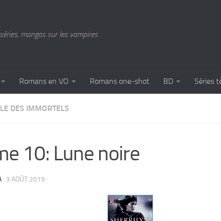
séries, mangas sur les vampires
Romans en VO
Romans one-shot
BD
Séries t
CLE DES IMMORTELS
e 10: Lune noire
A
·
3 AOÛT 2019