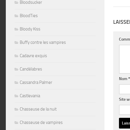
Bloodsucker
BloodTies
LAISS
Bloody Kiss
Comm
Buffy contre les vampires
Cadavre exquis
Candélabres
Nom
*
Cassandra Palmer
Castlevania
Site 
Chasseuse de la nuit
Chasseuse de vampires