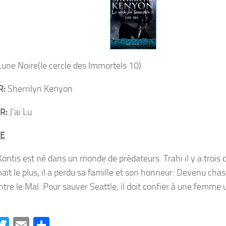
une Noire(le cercle des Immortels 10)
R:
Sherrilyn Kenyon
R:
J’ai Lu
E
ontis est né dans un monde de prédateurs. Trahi il y a trois 
mait le plus, il a perdu sa famille et son honneur. Devenu chass
ontre le Mal. Pour sauver Seattle, il doit confier à une femme
…
acebook
Twitter
Email
Partager