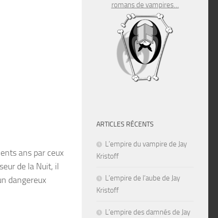
romans de vampires…
ARTICLES RÉCENTS
L’empire du vampire de Jay
cents ans par ceux
Kristoff
eur de la Nuit, il
L’empire de l’aube de Jay
 un dangereux
Kristoff
L’empire des damnés de Jay