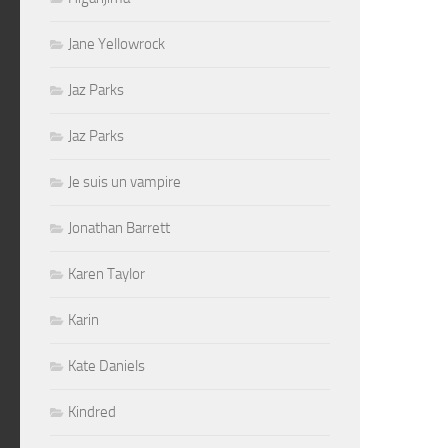
Jane Yellowrock
Jaz Parks
Jaz Parks
Je suis un vampire
Jonathan Barrett
Karen Taylor
Karin
Kate Daniels
Kindred