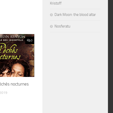
Kristoff
Dark Moon: the blood altar
Nosferatu
0
échés nocturnes
 2019