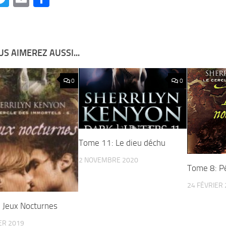
S AIMEREZ AUSSI...
0
0
Tome 11: Le dieu déchu
2 NOVEMBRE 2020
Tome 8: P
24 FÉVRIER
 Jeux Nocturnes
ER 2019