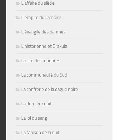
L'affaire du siècle
L'empire du vampire
L'évangile des damnés
L'historienne et Drakula
La cité des ténèbres
La communauté du Sud
La confrérie de la dague noire
La dernière nuit
La loi du sang
La Maison de la nuit