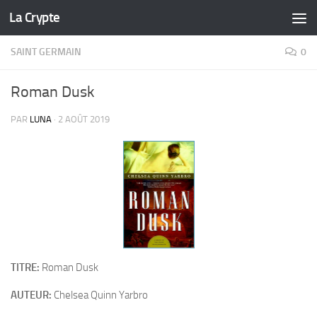
La Crypte
Skip to content
SAINT GERMAIN
0
Roman Dusk
PAR
LUNA
·
2 AOÛT 2019
TITRE:
Roman Dusk
AUTEUR:
Chelsea Quinn Yarbro