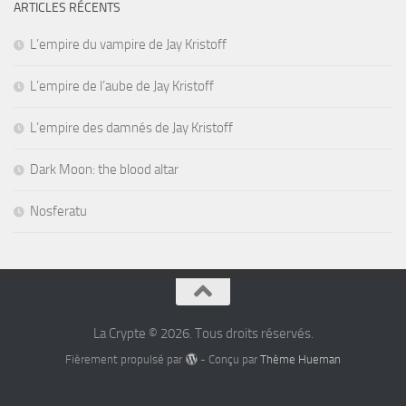
ARTICLES RÉCENTS
L’empire du vampire de Jay Kristoff
L’empire de l’aube de Jay Kristoff
L’empire des damnés de Jay Kristoff
Dark Moon: the blood altar
Nosferatu
La Crypte © 2026. Tous droits réservés.
Fièrement propulsé par
- Conçu par
Thème Hueman