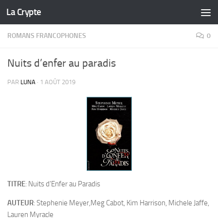
La Crypte
Skip to content
ROMANS FRANCOPHONES
0
Nuits d’enfer au paradis
PAR
LUNA
·
1 AOÛT 2019
TITRE
: Nuits d’Enfer au Paradis
AUTEUR
: Stephenie Meyer,Meg Cabot, Kim Harrison, Michele Jaffe,
Lauren Myracle