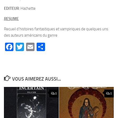
EDITEUR
: Hachette
RESUME
Recueil d’histoires fantastiques et vampiriques de quelques uns
des auteurs américains du genre
Facebook
Twitter
Email
Partager
VOUS AIMEREZ AUSSI...
0
0