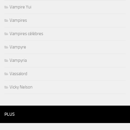
Vampire Yui
Vampires
Vampires célèbres
Vampyre
Vampyria
Vassalord
Vicky Nelson
PLUS