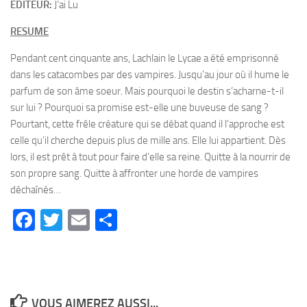
EDITEUR:
J’ai Lu
RESUME
Pendant cent cinquante ans, Lachlain le Lycae a été emprisonné
dans les catacombes par des vampires. Jusqu’au jour où il hume le
parfum de son âme soeur. Mais pourquoi le destin s’acharne-t-il
sur lui ? Pourquoi sa promise est-elle une buveuse de sang ?
Pourtant, cette frêle créature qui se débat quand il l’approche est
celle qu’il cherche depuis plus de mille ans. Elle lui appartient. Dès
lors, il est prêt à tout pour faire d’elle sa reine. Quitte à la nourrir de
son propre sang. Quitte à affronter une horde de vampires
déchaînés…
Facebook
Twitter
Email
Partager
VOUS AIMEREZ AUSSI...