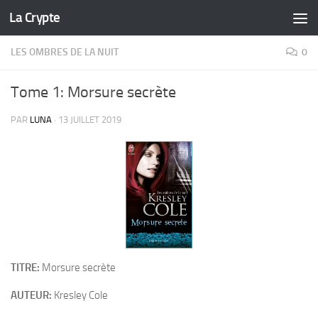
La Crypte
Skip to content
LES OMBRES DE LA NUIT
0
Tome 1: Morsure secrète
PAR
LUNA
·
13 JUILLET 2019
TITRE:
Morsure secrète
AUTEUR:
Kresley Cole