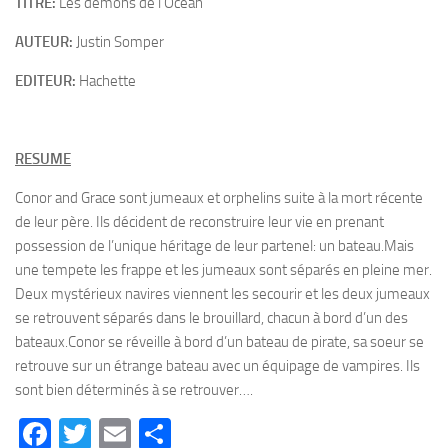
TITRE:
Les démons de l’Ocean
AUTEUR:
Justin Somper
EDITEUR:
Hachette
RESUME
Conor and Grace sont jumeaux et orphelins suite à la mort récente
de leur père. Ils décident de reconstruire leur vie en prenant
possession de l’unique héritage de leur partenel: un bateau.Mais
une tempete les frappe et les jumeaux sont séparés en pleine mer.
Deux mystérieux navires viennent les secourir et les deux jumeaux
se retrouvent séparés dans le brouillard, chacun à bord d’un des
bateaux.Conor se réveille à bord d’un bateau de pirate, sa soeur se
retrouve sur un étrange bateau avec un équipage de vampires. Ils
sont bien déterminés à se retrouver….
Facebook
Twitter
Email
Partager