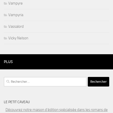
Vampyre
Vampyria
Vassalord
Vicky Nelson
PLUS
Rechercher :
LE PETIT CAVEAU
Découvrez notre maison d’édition spécialisée dans les romans de