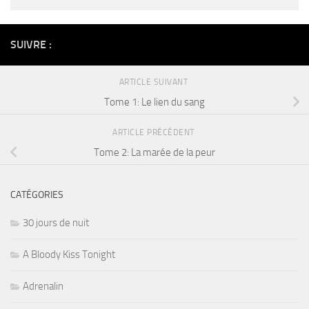
Alternative:
SUIVRE :
ARTICLE SUIVANT
Tome 1: Le lien du sang
ARTICLE PRÉCÉDENT
Tome 2: La marée de la peur
CATÉGORIES
30 jours de nuit
A Bloody Kiss Tonight
Adrenalin