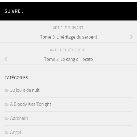
SUIVRE :
ARTICLE SUIVANT
Tome 3: L’héritage du serpent
ARTICLE PRÉCÉDENT
Tome 2: Le sang d’Hécate
CATÉGORIES
30 jours de nuit
A Bloody Kiss Tonight
Adrenalin
Angel