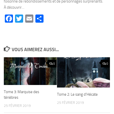
foisonne de rebondissements et de personnages surprenants.
À découvrir…
Facebook
Twitter
Email
Partager
VOUS AIMEREZ AUSSI...
0
0
Tome 3: Marquise des
Tome 2: Le sang d’Hécate
ténèbres
25 FÉVRIER 2019
25 FÉVRIER 2019