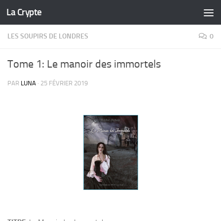
La Crypte
Skip to content
LES SOUPIRS DE LONDRES
0
Tome 1: Le manoir des immortels
PAR
LUNA
·
25 FÉVRIER 2019