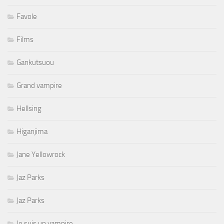
Favole
Films
Gankutsuou
Grand vampire
Hellsing
Higanjima
Jane Yellowrock
Jaz Parks
Jaz Parks
Je suis un vampire