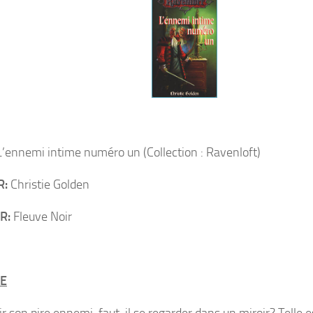
’ennemi intime numéro un (Collection : Ravenloft)
R:
Christie Golden
R:
Fleuve Noir
E
r son pire ennemi, faut-il se regarder dans un miroir? Telle e