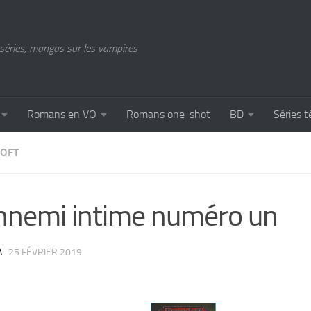
séries, mangas sur les vampires
Romans en VO
Romans one-shot
BD
Séries t
OFT
nnemi intime numéro un
A
·
25 FÉVRIER 2019