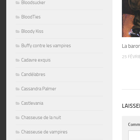
Bloodsucker
BloodTies
Bloody Kiss
Buffy contre les vampires
La baro
25 FÉVRI
Cadavre exquis
Candélabres
Cassandra Palmer
Castlevania
LAISS
Chasseuse de la nuit
Comm
Chasseuse de vampires