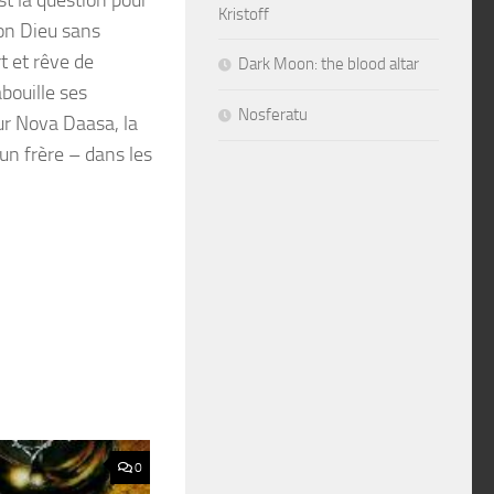
Kristoff
Bon Dieu sans
t et rêve de
Dark Moon: the blood altar
abouille ses
Nosferatu
our Nova Daasa, la
un frère – dans les
0