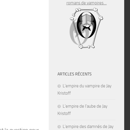
romans de vampires…
ARTICLES RÉCENTS
L’empire du vampire de Jay
Kristoff
L’empire de l’aube de Jay
Kristoff
L’empire des damnés de Jay
st la question pour