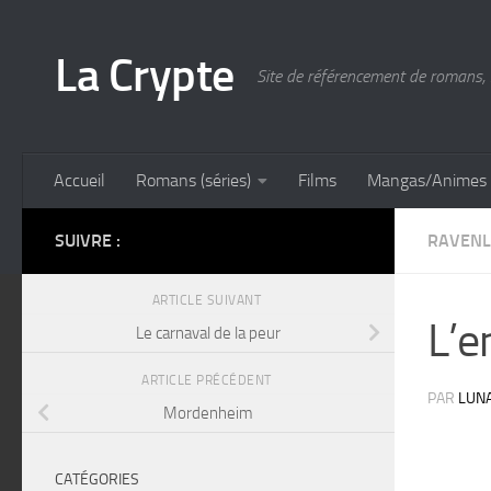
Skip to content
La Crypte
Site de référencement de romans, 
Accueil
Romans (séries)
Films
Mangas/Animes
SUIVRE :
RAVENL
ARTICLE SUIVANT
L’e
Le carnaval de la peur
ARTICLE PRÉCÉDENT
PAR
LUN
Mordenheim
CATÉGORIES