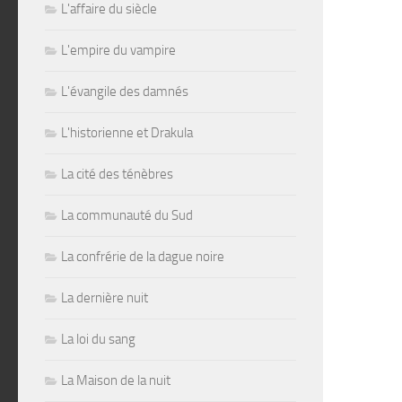
L'affaire du siècle
L'empire du vampire
L'évangile des damnés
L'historienne et Drakula
La cité des ténèbres
La communauté du Sud
La confrérie de la dague noire
La dernière nuit
La loi du sang
La Maison de la nuit