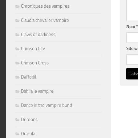
Chroniques des vampires
Claudia chevalier vampire
Nom
*
Claws of darkness
Crimson City
Site 
Crimson Cross
Daffodil
Altern
Dahlia le vampire
Dance in the vampire bund
Demons
Dracula