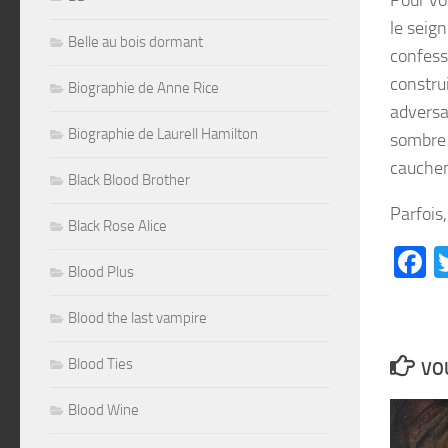
le seig
Belle au bois dormant
confess
construi
Biographie de Anne Rice
adversa
Biographie de Laurell Hamilton
sombre 
cauchem
Black Blood Brother
Parfois,
Black Rose Alice
F
Blood Plus
Blood the last vampire
Blood Ties
VOU
Blood Wine