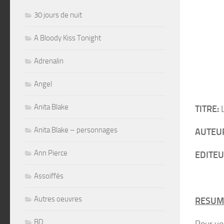
30 jours de nuit
A Bloody Kiss Tonight
Adrenalin
Angel
Anita Blake
TITRE:
L
Anita Blake – personnages
AUTEU
Ann Pierce
EDITEU
Assoiffés
Autres oeuvres
RESUM
BD
Pour voi