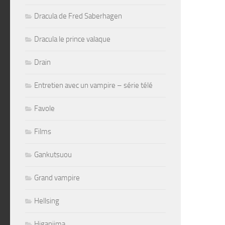
Dracula de Fred Saberhagen
Dracula le prince valaque
Drain
Entretien avec un vampire – série télé
Favole
Films
Gankutsuou
Grand vampire
Hellsing
Higanjima