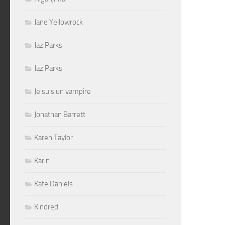
Jane Yellowrock
Jaz Parks
Jaz Parks
Je suis un vampire
Jonathan Barrett
Karen Taylor
Karin
Kate Daniels
Kindred