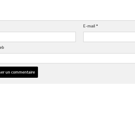
E-mail
*
web
ative: