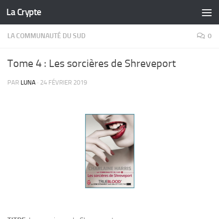
La Crypte
Skip to content
LA COMMUNAUTÉ DU SUD
0
Tome 4 : Les sorcières de Shreveport
PAR
LUNA
·
24 FÉVRIER 2019