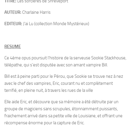
TITRE:
Les sorcieres de Shreveport
AUTEUR:
Charlaine Harris
EDITEUR:
J’ai Lu (collection Monde Mystérieux)
RESUME
Ce 4ème opus poursuit l’histoire de la serveuse Sookie Stackhouse,
télépathe, qui s’est disputée avec son amant vampire Bill.
Bill est à peine parti pour le Pérou, que Sookie se trouve nez à nez
avec le chef des vampires, Eric, courant nu et complètement
terrifié, en pleine nuit, à travers les rues de la ville
Elle aide Eric, et découvre que sa mémoire a été détruite par un
groupe de magiciens sans scrupules, étonnamment puissants,
fraichement arrivé dans sa petite ville de Louisiane, et offrant une
récompense énorme pour la capture de Eric.