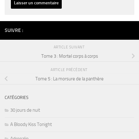
Alternative:
SUIVRE :
ARTICLE SUIVANT
Tome 3 : Mortel corps à corps
ARTICLE PRÉCÉDENT
Tome 5 : La morsure de la panthère
CATÉGORIES
30 jours de nuit
A Bloody Kiss Tonight
Adrenalin