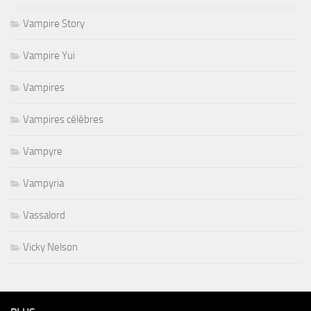
Vampire Story
Vampire Yui
Vampires
Vampires célèbres
Vampyre
Vampyria
Vassalord
Vicky Nelson