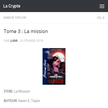
La Crypte
Skip to content
KAREN TAYLOR
0
Tome 3 : La mission
PAR
LUNA
·
24 FÉVRIER 2019
TITRE:
La Mission
AUTEUR:
Karen E. Taylor