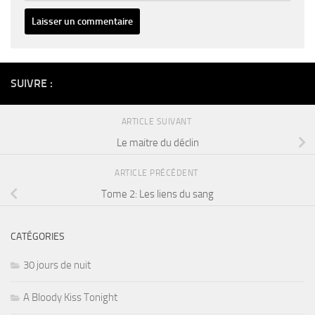
Alternative:
SUIVRE :
ARTICLE SUIVANT
Le maitre du déclin
ARTICLE PRÉCÉDENT
Tome 2: Les liens du sang
CATÉGORIES
30 jours de nuit
A Bloody Kiss Tonight