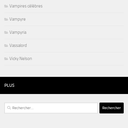
Vampires célèbres
Vampyre
Vampyria
Vassalord
Vicky Nelson
PLUS
Rechercher :