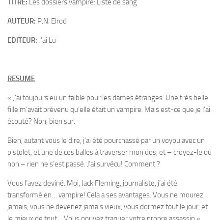
TITRE:
Les dossiers vampire: Liste de sang
AUTEUR:
P.N. Elrod
EDITEUR:
J’ai Lu
RESUME
« J’ai toujours eu un faible pour les dames étranges. Une très belle
fille m’avait prévenu qu’elle était un vampire. Mais est-ce que je l’ai
écouté? Non, bien sur.
Bien, autant vous le dire, j’ai été pourchassé par un voyou avec un
pistolet, et une de ces balles à traverser mon dos, et – croyez-le ou
non – rien ne s’est passé. J’ai survécu! Comment ?
Vous l’avez deviné. Moi, Jack Fleming, journaliste, j’ai été
transformé en… vampire! Cela a ses avantages. Vous ne mourez
jamais, vous ne devenez jamais vieux, vous dormez tout le jour, et
le mieux de tout… Vous pouvez traquer votre propre assassin «