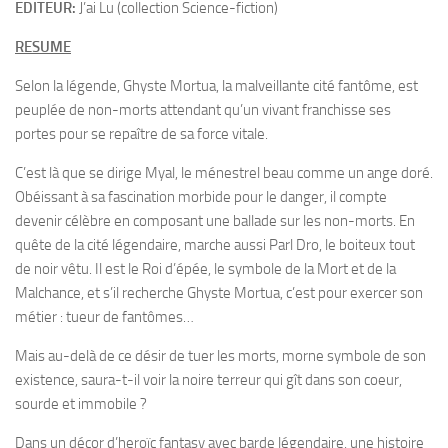
EDITEUR:
J’ai Lu (collection Science-fiction)
RESUME
Selon la légende, Ghyste Mortua, la malveillante cité fantôme, est
peuplée de non-morts attendant qu’un vivant franchisse ses
portes pour se repaître de sa force vitale.
C’est là que se dirige Myal, le ménestrel beau comme un ange doré.
Obéissant à sa fascination morbide pour le danger, il compte
devenir célèbre en composant une ballade sur les non-morts. En
quête de la cité légendaire, marche aussi Parl Dro, le boiteux tout
de noir vêtu. Il est le Roi d’épée, le symbole de la Mort et de la
Malchance, et s’il recherche Ghyste Mortua, c’est pour exercer son
métier : tueur de fantômes…
Mais au-delà de ce désir de tuer les morts, morne symbole de son
existence, saura-t-il voir la noire terreur qui gît dans son coeur,
sourde et immobile ?
Dans un décor d’heroïc fantasy avec barde légendaire, une histoire