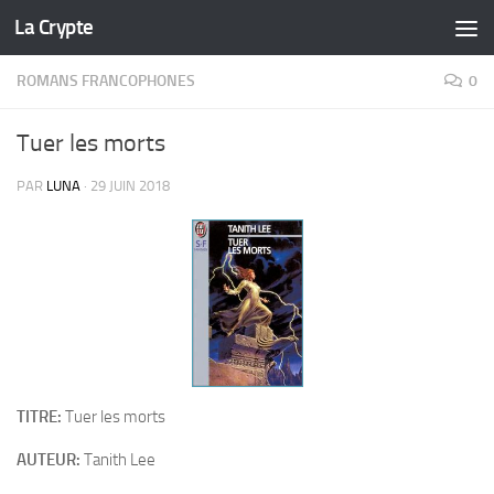
La Crypte
Skip to content
ROMANS FRANCOPHONES
0
Tuer les morts
PAR
LUNA
·
29 JUIN 2018
TITRE:
Tuer les morts
AUTEUR:
Tanith Lee