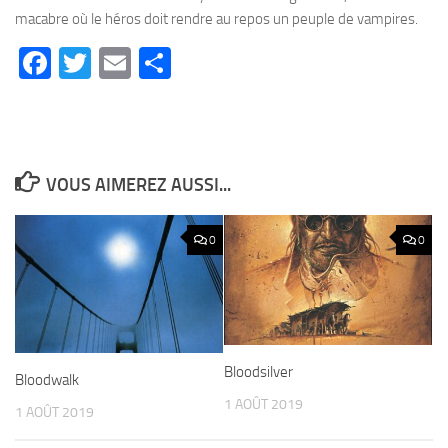
macabre où le héros doit rendre au repos un peuple de vampires.
Facebook
Twitter
Email
Partager
VOUS AIMEREZ AUSSI...
0
0
Bloodsilver
Bloodwalk
1 AOÛT 2019
1 AOÛT 2019