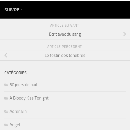
SUIVRE :
ARTICLE SUIVANT
Ecrit avec du sang
ARTICLE PRÉCÉDENT
Le festin des ténèbres
CATÉGORIES
30 jours de nuit
A Bloody Kiss Tonight
Adrenalin
Angel