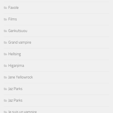
Favole
Films
Gankutsuou
Grand vampire
Hellsing
Higanjima
Jane Yellowrock
Jaz Parks
Jaz Parks
Je suis un vampire