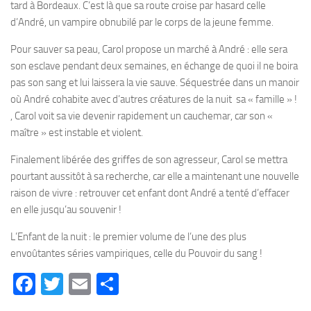
tard à Bordeaux. C’est là que sa route croise par hasard celle
d’André, un vampire obnubilé par le corps de la jeune femme.
Pour sauver sa peau, Carol propose un marché à André : elle sera
son esclave pendant deux semaines, en échange de quoi il ne boira
pas son sang et lui laissera la vie sauve. Séquestrée dans un manoir
où André cohabite avec d’autres créatures de la nuit ­ sa « famille » !
­, Carol voit sa vie devenir rapidement un cauchemar, car son «
maître » est instable et violent.
Finalement libérée des griffes de son agresseur, Carol se mettra
pourtant aussitôt à sa recherche, car elle a maintenant une nouvelle
raison de vivre : retrouver cet enfant dont André a tenté d’effacer
en elle jusqu’au souvenir !
L’Enfant de la nuit : le premier volume de l’une des plus
envoûtantes séries vampiriques, celle du Pouvoir du sang !
Facebook
Twitter
Email
Partager