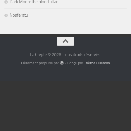
Dark Moon: the blood altar
Nosferatu
La Crypte © 2026. Tous droits réservés.
Fièrement propulsé par
- Conçu par
Thème Hueman