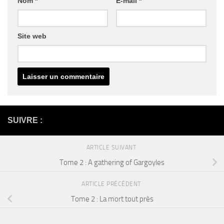
Nom
*
E-mail
*
Site web
SUIVRE :
ARTICLE SUIVANT
Tome 2 : A gathering of Gargoyles
ARTICLE PRÉCÉDENT
Tome 2 : La mort tout près