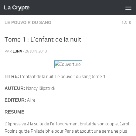
La Crypte
Skip to content
LE POUVOIR DU SANG
0
Tome 1 : L’enfant de la nuit
PAR
LUNA
·
26 JUIN 2018
TITRE:
L’enfant de la nuit. Le pouvoir du sang tome 1
AUTEUR:
Nancy Kilpatrick
EDITEUR:
Alire
RESUME
Dépressive à la suite de l’effondrement brutal de son couple, Carol
Robins quitte Philadelphie pour Paris et aboutit une semaine plus