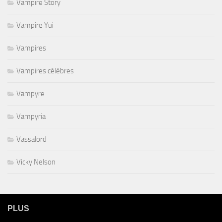
Vampire Story
Vampire Yui
Vampires
Vampires célèbres
Vampyre
Vampyria
Vassalord
Vicky Nelson
PLUS