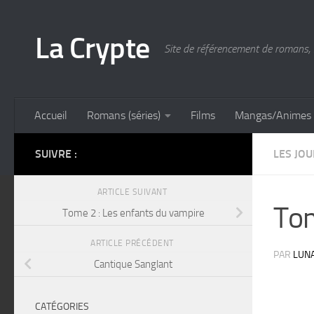
Skip to content
La Crypte
Site de référencement de romans, 
Accueil
Romans (séries)
Films
Mangas/Animes
SUIVRE :
LES JO
ARTICLE SUIVANT
Tom
Tome 2 : Les enfants du vampire
ARTICLE PRÉCÉDENT
PAR
LUN
Cantique Sanglant
CATÉGORIES