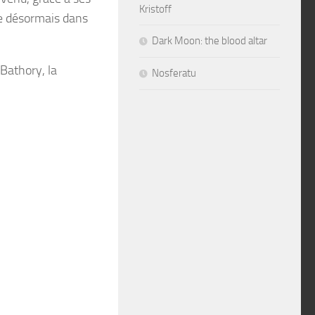
Kristoff
rre désormais dans
Dark Moon: the blood altar
 Bathory, la
Nosferatu