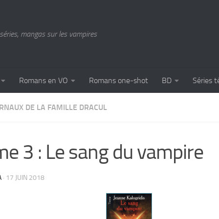
séries, mangas sur les vampires
Romans en VO
Romans one-shot
BD
Séries t
URNAUX DE LA FAMILLE DRACUL
e 3 : Le sang du vampire
A
·
17 JUIN 2018