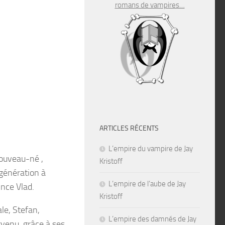
romans de vampires…
ARTICLES RÉCENTS
L’empire du vampire de Jay
nouveau-né ,
Kristoff
génération à
L’empire de l’aube de Jay
ince Vlad.
Kristoff
le, Stefan,
L’empire des damnés de Jay
venu, grâce à ses