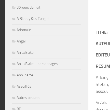
30 jours de nuit
A Bloody Kiss Tonight
Adrenalin
TITRE:
L
Angel
AUTEU
Anita Blake
EDITEU
Anita Blake – personnages
RESUM
Ann Pierce
Arkady 
Stefan,
Assoiffés
assouvir
Autres oeuvres
Si Arka
désorma
BD