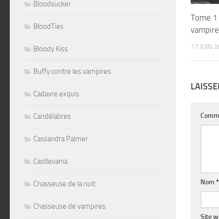
Bloodsucker
Tome 1 
BloodTies
vampire
17 JUIN 
Bloody Kiss
Buffy contre les vampires
LAISS
Cadavre exquis
Comm
Candélabres
Cassandra Palmer
Castlevania
Nom
*
Chasseuse de la nuit
Chasseuse de vampires
Site 