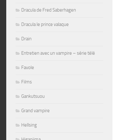
Dracula de Fred Saberhagen
Dracula le prince valaque
Drain
Entretien avec un vampire – série télé
Favole
Films
Gankutsuou
Grand vampire
Hellsing
Higanjima