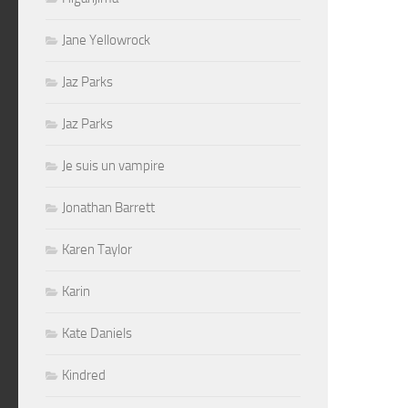
Jane Yellowrock
Jaz Parks
Jaz Parks
Je suis un vampire
Jonathan Barrett
Karen Taylor
Karin
Kate Daniels
Kindred