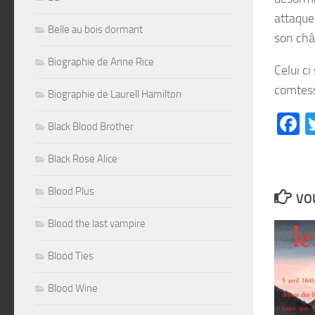
attaque
Belle au bois dormant
son châ
Biographie de Anne Rice
Celui ci
comtess
Biographie de Laurell Hamilton
F
Black Blood Brother
Black Rose Alice
Blood Plus
VOU
Blood the last vampire
Blood Ties
Blood Wine