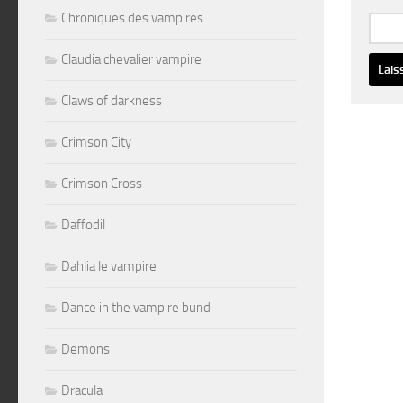
Chroniques des vampires
Claudia chevalier vampire
Claws of darkness
Altern
Crimson City
Crimson Cross
Daffodil
Dahlia le vampire
Dance in the vampire bund
Demons
Dracula