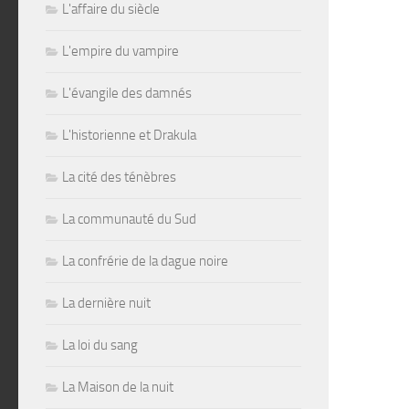
L'affaire du siècle
L'empire du vampire
L'évangile des damnés
L'historienne et Drakula
La cité des ténèbres
La communauté du Sud
La confrérie de la dague noire
La dernière nuit
La loi du sang
La Maison de la nuit