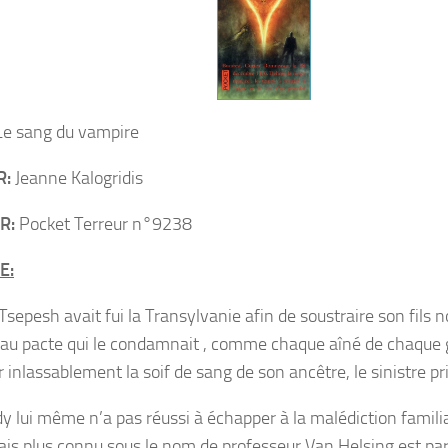
e sang du vampire
R:
Jeanne Kalogridis
R:
Pocket Terreur n°9238
E:
Tsepesh avait fui la Transylvanie afin de soustraire son fils 
 au pacte qui le condamnait , comme chaque aîné de chaque 
 inlassablement la soif de sang de son ancêtre, le sinistre pr
dy lui même n’a pas réussi à échapper à la malédiction familia
is plus connu sous le nom de professeur Van Helsing est par