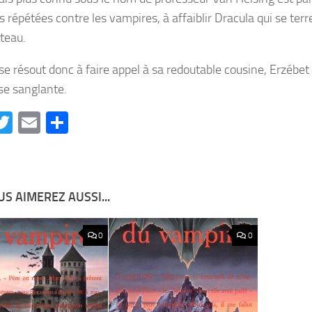
s répétées contre les vampires, à affaiblir Dracula qui se te
teau.
 se résout donc à faire appel à sa redoutable cousine, Erzébet
e sanglante.
acebook
Twitter
Email
Partager
S AIMEREZ AUSSI...
0
0